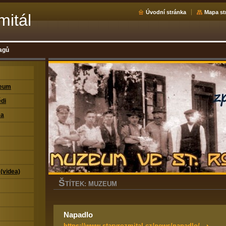
Úvodní stránka
Mapa st
mitál
agů
zeum
di
ea
 (videa)
Š
TÍTEK: MUZEUM
Napadlo
https://www.staryrozmital.cz/news/napadlo/