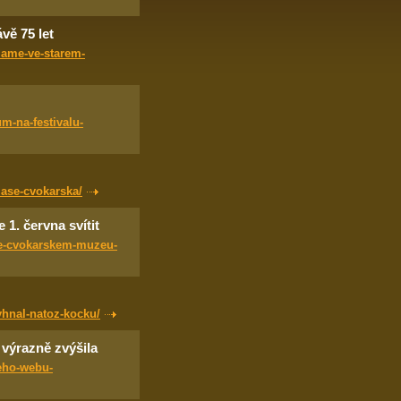
vě 75 let
mame-ve-starem-
m-na-festivalu-
zase-cvokarska/
1. června svítit
ve-cvokarskem-muzeu-
yhnal-natoz-kocku/
výrazně zvýšila
eho-webu-