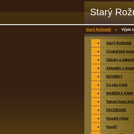
Starý Rož
Starý Rožmitál
Výpis t
Starý Rožmitál
Cvokařské mu
Otázky a odpově
Aktuality z muz
NOVINKY
Co nás čeká
NABÍDKA KNIH
Takoví jsme byli
FACEBOOK
Osadní výbor
Hasiči