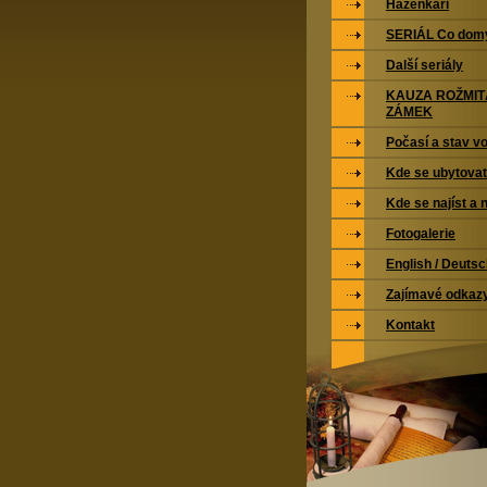
Házenkáři
SERIÁL Co domy
Další seriály
KAUZA ROŽMI
ZÁMEK
Počasí a stav vo
Kde se ubytovat
Kde se najíst a 
Fotogalerie
English / Deuts
Zajímavé odkaz
Kontakt