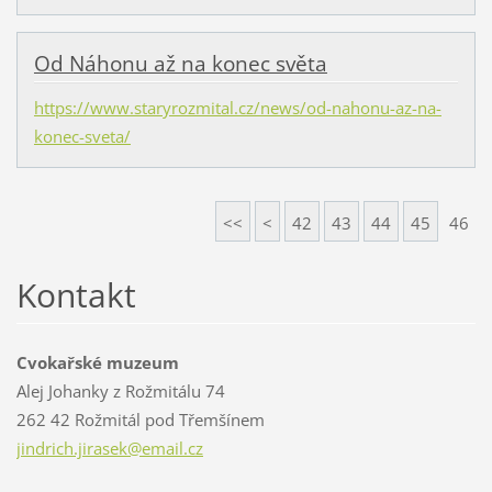
Od Náhonu až na konec světa
https://www.staryrozmital.cz/news/od-nahonu-az-na-
konec-sveta/
<<
<
42
43
44
45
46
Kontakt
Cvokařské muzeum
Alej Johanky z Rožmitálu 74
262 42 Rožmitál pod Třemšínem
jindrich
.jirasek
@email.c
z