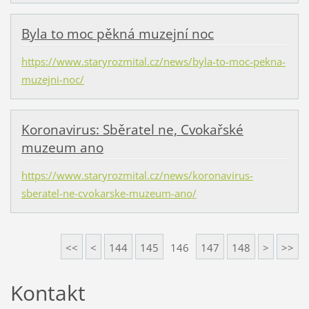
Byla to moc pěkná muzejní noc
https://www.staryrozmital.cz/news/byla-to-moc-pekna-
muzejni-noc/
Koronavirus: Sběratel ne, Cvokařské
muzeum ano
https://www.staryrozmital.cz/news/koronavirus-
sberatel-ne-cvokarske-muzeum-ano/
<<
<
144
145
146
147
148
>
>>
Kontakt