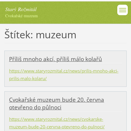
Starý Rožmitál
Cvokařské muzeum
Štítek: muzeum
Příliš mnoho akcí, příliš málo kolařů
https://www.staryrozmital.cz/news/prilis-mnoho-akci-
prilis-malo-kolaru/
Cvokařské muzeum bude 20. června
otevřeno do půlnoci
https://www.staryrozmital.cz/news/cvokarske-
muzeum-bude-20-cervna-otevreno-do-pulnoci/