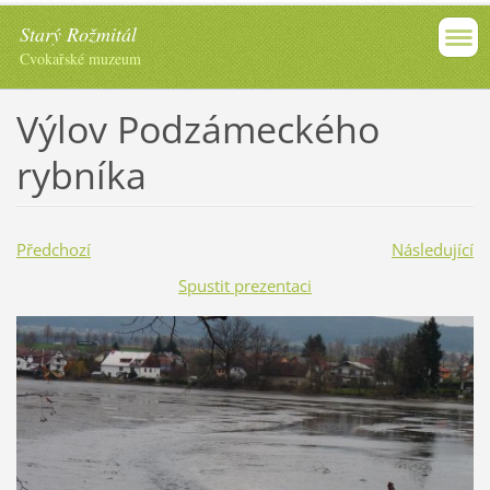
Starý Rožmitál
Cvokařské muzeum
Výlov Podzámeckého
rybníka
Předchozí
Následující
Spustit prezentaci