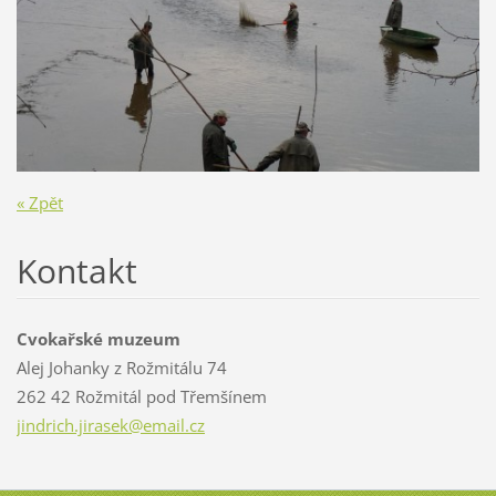
« Zpět
Kontakt
Cvokařské muzeum
Alej Johanky z Rožmitálu 74
262 42 Rožmitál pod Třemšínem
jindrich
.jirasek
@email.c
z