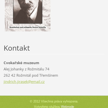
Kontakt
Cvokařské muzeum
Alej Johanky z Rožmitálu 74
262 42 Rožmitál pod Třemšínem
jindrich
.jirasek
@email.c
z
© 2012 Všechna práva vyhrazena.
Vytvořeno službou
Webnode