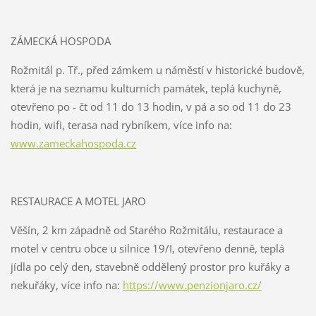
ZÁMECKÁ HOSPODA
Rožmitál p. Tř., před zámkem u náměstí v historické budově,
která je na seznamu kulturních památek, teplá kuchyně,
otevřeno po - čt od 11 do 13 hodin, v pá a so od 11 do 23
hodin, wifi, terasa nad rybníkem, více info na:
www.zameckahospoda.cz
RESTAURACE A MOTEL JARO
Věšín, 2 km západně od Starého Rožmitálu, restaurace a
motel v centru obce u silnice 19/I, otevřeno denně, teplá
jídla po celý den, stavebně oddělený prostor pro kuřáky a
nekuřáky, více info na:
https://www.penzionjaro.cz/