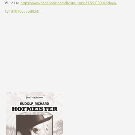
Více na
https://www.facebook.com/Restaurace-U-V%C3%A1clava-
1310701665758034/