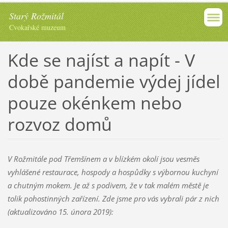
Starý Rožmitál
Cvokařské muzeum
Kde se najíst a napít - V
době pandemie výdej jídel
pouze okénkem nebo
rozvoz domů
V Rožmitále pod Třemšínem a v blízkém okolí jsou vesměs
vyhlášené restaurace, hospody a hospůdky s výbornou kuchyní
a chutným mokem. Je až s podivem, že v tak malém městě je
tolik pohostinných zařízení. Zde jsme pro vás vybrali pár z nich
(aktualizováno 15. února 2019):