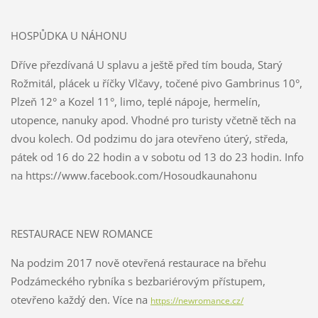
HOSPŮDKA U NÁHONU
Dříve přezdívaná U splavu a ještě před tím bouda, Starý
Rožmitál, plácek u říčky Vlčavy, točené pivo Gambrinus 10°,
Plzeň 12° a Kozel 11°, limo, teplé nápoje, hermelín,
utopence, nanuky apod. Vhodné pro turisty včetně těch na
dvou kolech. Od podzimu do jara otevřeno úterý, středa,
pátek od 16 do 22 hodin a v sobotu od 13 do 23 hodin. Info
na https://www.facebook.com/Hosoudkaunahonu
RESTAURACE NEW ROMANCE
Na podzim 2017 nově otevřená restaurace na břehu
Podzámeckého rybníka s bezbariérovým přístupem,
otevřeno každý den. Více na
https://newromance.cz/