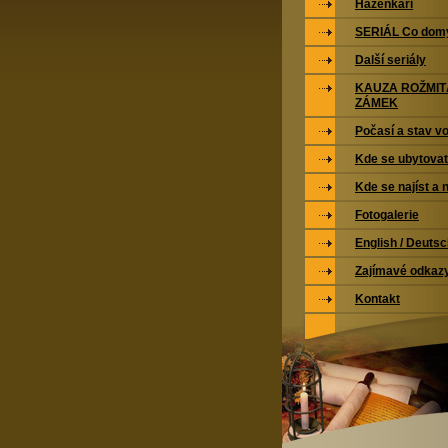
Házenkáři
SERIÁL Co domy
Další seriály
KAUZA ROŽMI
ZÁMEK
Počasí a stav vo
Kde se ubytovat
Kde se najíst a 
Fotogalerie
English / Deuts
Zajímavé odkaz
Kontakt