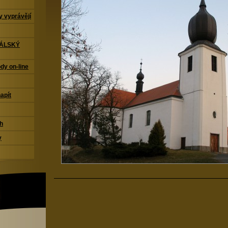
 vyprávějí
TÁLSKÝ
dy on-line
napít
ch
y