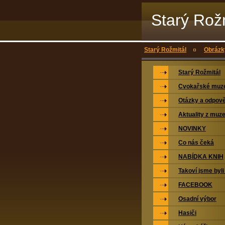
Starý Rož
Starý Rožmitál
Obrázky
Starý Rožmitál
Cvokařské mu
Otázky a odpově
Aktuality z muz
NOVINKY
Co nás čeká
NABÍDKA KNIH
Takoví jsme byli
FACEBOOK
Osadní výbor
Hasiči