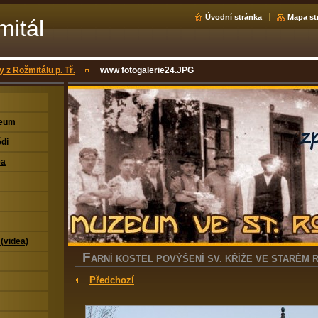
Úvodní stránka
Mapa st
mitál
 z Rožmitálu p. Tř.
www fotogalerie24.JPG
zeum
di
ea
 (videa)
F
ARNÍ KOSTEL POVÝŠENÍ SV. KŘÍŽE VE STARÉM 
Předchozí