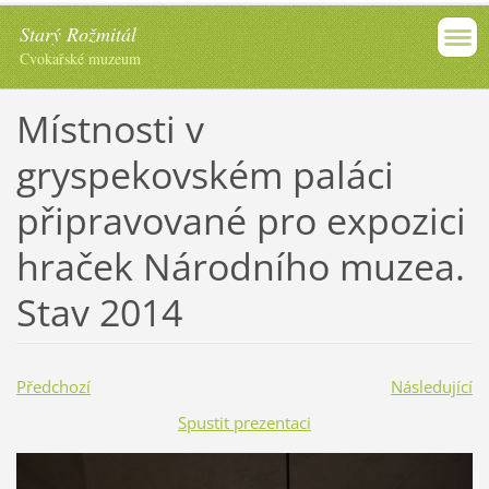
Starý Rožmitál
Cvokařské muzeum
Místnosti v
gryspekovském paláci
připravované pro expozici
hraček Národního muzea.
Stav 2014
Předchozí
Následující
Spustit prezentaci