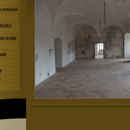
 vyprávějí
TÁLSKÝ
dy on-line
napít
ch
y