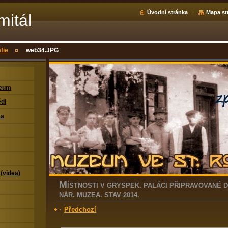
Úvodní stránka
Mapa st
mitál
fie
web34.JPG
zeum
di
ea
 (videa)
M
ÍSTNOSTI V GRYSPEK. PALÁCI PŘIPRAVOVANÉ D
NÁR. MUZEA. STAV 2014.
Předchozí