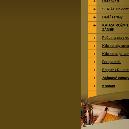
Házenkáři
SERIÁL Co domy
Další seriály
KAUZA ROŽMI
ZÁMEK
Počasí a stav vo
Kde se ubytovat
Kde se najíst a 
Fotogalerie
English / Deuts
Zajímavé odkaz
Kontakt