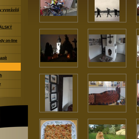
 vyprávějí
TÁLSKÝ
dy on-line
napít
ch
y