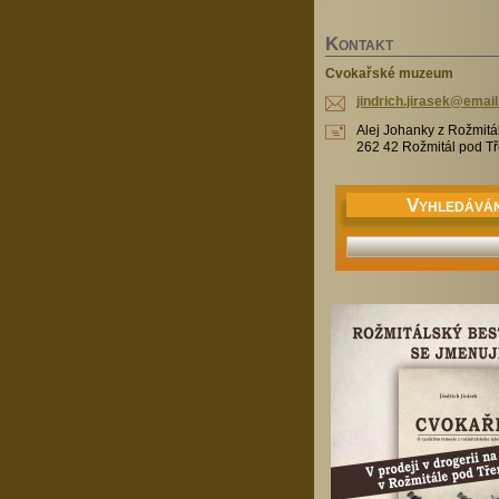
K
ONTAKT
Cvokařské muzeum
jindrich
.jirasek
@email
Alej Johanky z Rožmitá
262 42 Rožmitál pod 
V
YHLEDÁVÁN