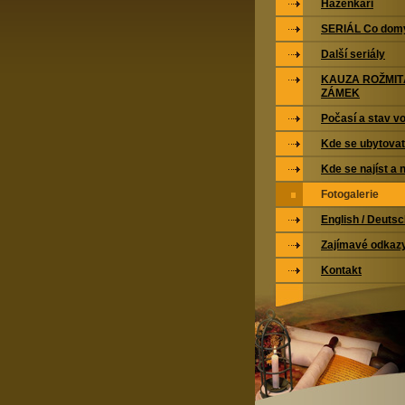
Házenkáři
SERIÁL Co domy
Další seriály
KAUZA ROŽMI
ZÁMEK
Počasí a stav vo
Kde se ubytovat
Kde se najíst a 
Fotogalerie
English / Deuts
Zajímavé odkaz
Kontakt