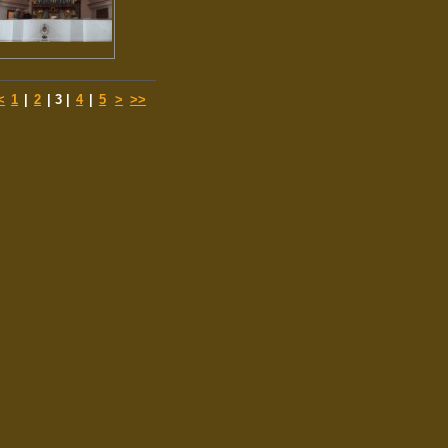
<
1
|
2
|
3
|
4
|
5
>
>>