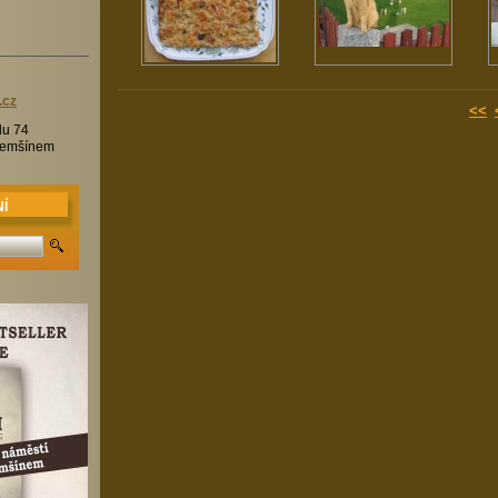
.c
z
<<
lu 74
Třemšínem
Í