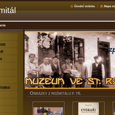
Úvodní stránka
Mapa st
mitál
erie
zeum
di
ea
 (videa)
O
BRÁZKY Z ROŽMITÁLU P. TŘ.