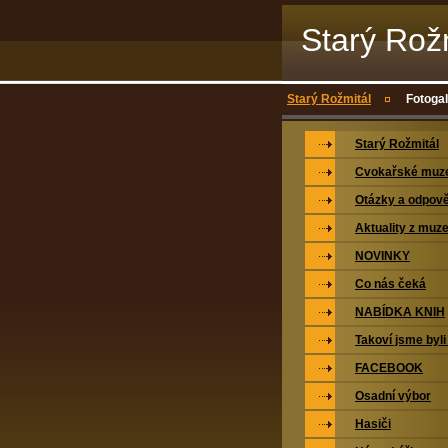
Starý Rož
Starý Rožmitál
Fotogal
Starý Rožmitál
Cvokařské mu
Otázky a odpově
Aktuality z muz
NOVINKY
Co nás čeká
NABÍDKA KNIH
Takoví jsme byli
FACEBOOK
Osadní výbor
Hasiči