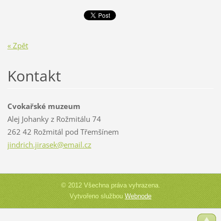
« Zpět
Kontakt
Cvokařské muzeum
Alej Johanky z Rožmitálu 74
262 42 Rožmitál pod Třemšínem
jindrich
.jirasek
@email.c
z
© 2012 Všechna práva vyhrazena.
Vytvořeno službou
Webnode