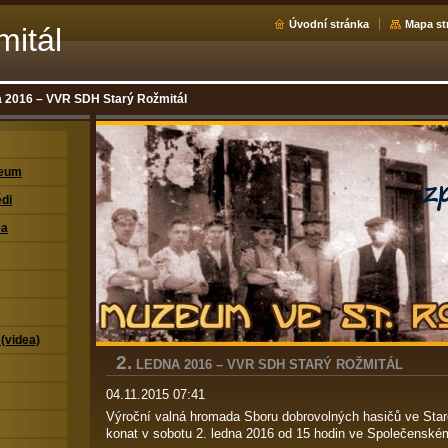
Úvodní stránka
Mapa st
mitál
na 2016 – VVR SDH Starý Rožmitál
zeum
di
ea
 (videa)
2.
LEDNA 2016 – VVR SDH STARÝ ROŽMITÁL
04.11.2015 07:41
Výroční valná hromada Sboru dobrovolných hasičů ve Sta
konat v sobotu 2. ledna 2016 od 15 hodin ve Společenské