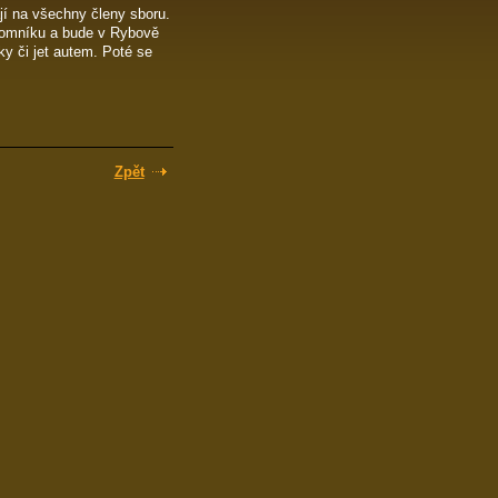
jí na všechny členy sboru.
pomníku a bude v Rybově
šky či jet autem. Poté se
Zpět