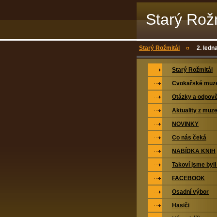
Starý Rož
Starý Rožmitál
2. led
Starý Rožmitál
Cvokařské mu
Otázky a odpově
Aktuality z muz
NOVINKY
Co nás čeká
NABÍDKA KNIH
Takoví jsme byli
FACEBOOK
Osadní výbor
Hasiči