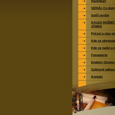
Házenkáři
SERIÁL Co domy
Další seriály
KAUZA ROŽMI
ZÁMEK
Počasí a stav vo
Kde se ubytovat
Kde se najíst a 
Fotogalerie
English / Deuts
Zajímavé odkaz
Kontakt