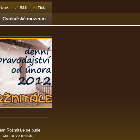
ránek
RSS
Tisk
Cvokařské muzeum
rém Rožmitále se bude
m centru ve městě.