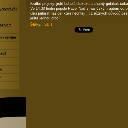
Krátké projevy, jistě bohatá diskuze a chutný gulášek čeka
Ve 14.30 hodin pojede Pavel Naď s hasičským autem od 
 vyprávějí
ulici přibírat hasiče, kteří nechtějí jít z různých důvodů pě
ještě jednou otočí.
Štítky
:
SDH
TÁLSKÝ
dy on-line
napít
ch
y