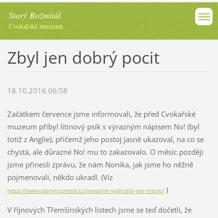
Starý Rožmitál
Cvokařské muzeum
Zbyl jen dobrý pocit
18.10.2016 06:58
Začátkem července jsme informovali, že před Cvokařské
muzeum přibyl litinový psík s výrazným nápisem No! (byl
totiž z Anglie), přičemž jeho postoj jasně ukazoval, na co se
chystá, ale důrazné No! mu to zakazovalo. O měsíc později
jsme přinesli zprávu, že nám Noníka, jak jsme ho něžně
pojmenovali, někdo ukradl. (Viz
)
https://www.staryrozmital.cz/news/ne-vydrzelo-jen-mesic/
V říjnových Třemšínských listech jsme se teď dočetli, že