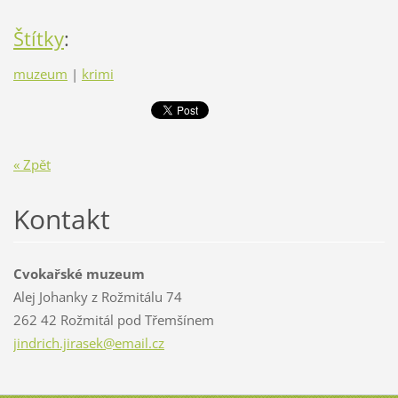
Štítky
:
muzeum
|
krimi
« Zpět
Kontakt
Cvokařské muzeum
Alej Johanky z Rožmitálu 74
262 42 Rožmitál pod Třemšínem
jindrich
.jirasek
@email.c
z