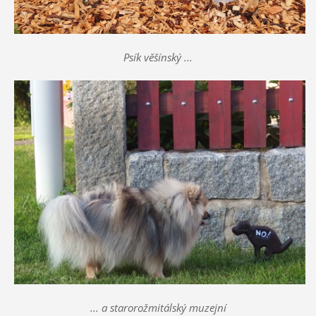
Psík věšínský ...
... a starorožmitálský muzejní