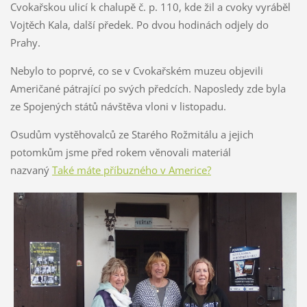
Cvokařskou ulicí k chalupě č. p. 110, kde žil a cvoky vyráběl
Vojtěch Kala, další předek. Po dvou hodinách odjely do
Prahy.
Nebylo to poprvé, co se v Cvokařském muzeu objevili
Američané pátrající po svých předcích. Naposledy zde byla
ze Spojených států návštěva vloni v listopadu.
Osudům vystěhovalců ze Starého Rožmitálu a jejich
potomkům jsme před rokem věnovali materiál
nazvaný
Také máte příbuzného v Americe?