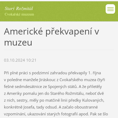
Starý Rožmitál
Cvokařské muzeum
Americké překvapení v
muzeu
03.10.2024 10:21
Při plné práci s podzimní zahradou překvapily 1. října
v poledne manžele Jiráskouc z Cvokařského muzea čtyři
fešné sedmdesátnice ze Spojených států. A že přiletěly
z Ameriky pomalu jen do Starého Rožmitálu, neboť dvě
z nich, sestry, měly po matčině linii předky Kulovaných,
konkrétně Josefa, tady odsud. A začalo oboustranné
vzpomínání, ukazování starých fotografií apod. Pak se šlo