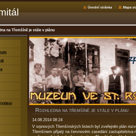
Úvodní stránka
Mapa st
mitál
na na Třemšíně je stále v plánu
zeum
di
ea
 (videa)
R
OZHLEDNA NA TŘEMŠÍNĚ JE STÁLE V PLÁNU
14.08.2014 08:24
V srpnových Třemšínských listech byl zveřejněn plán rozv
Třemšínem přijatý na červnovém zasedání zastupitelstva m