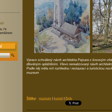
.c
z
lu 74
Třemšínem
Í
Vpravo schválený návrh architekta Pejsara s kovovým vře
dřevěným opláštěním. Vlevo nerealizovaný návrh architekt
Podle něj měla mít rozhledna i restauraci a turistickou no
muzeum
Štítky
:
muzeum
|
kostel
|
Brdy