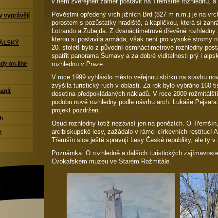
v něm zveřejněn záměr postavit na Třemšíně rozhlednu, a to
Pověstmi opředený vrch jižních Brd (827 m n.m.) je na vrc
 vyprávějí
porostem s pozůstatky hradiště, a kapličkou, která si zahr
Lotrando a Zubejda. Z dvanáctimetrové dřevěné rozhledny ze
kterou si postavila armáda, však není pro vysoké stromy n
TÁLSKÝ
20. století bylo z původní osmnáctimetrové rozhledny po
spatřit panorama Šumavy a za dobré viditelnosti prý i alps
rozhlednu v Praze.
dy on-line
V roce 1999 vyhlásilo město veřejnou sbírku na stavbu nové
zvýšila turistický ruch v oblasti. Za rok bylo vybráno 160 t
napít
desetina předpokládaných nákladů. V roce 2009 rožmitálští 
podobu nové rozhledny podle návrhu arch. Lukáše Pejsara.
projekt pozdržen.
ch
Osud rozhledny totiž nezávisí jen na penězích. O Třemšín
arcibiskupské lesy, zažádalo v rámci církevních restitucí 
y
Třemšín sice ještě spravují Lesy České republiky, ale ty 
Poznámka: O rozhledně a dalších turistických zajímavostec
Cvokařském muzeu ve Starém Rožmitále.