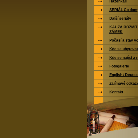
Házenkáři
SERIÁL Co domy
Další seriály
KAUZA ROŽMI
ZÁMEK
Počasí a stav vo
Kde se ubytovat
Kde se najíst a 
Fotogalerie
English / Deuts
Zajímavé odkaz
Kontakt