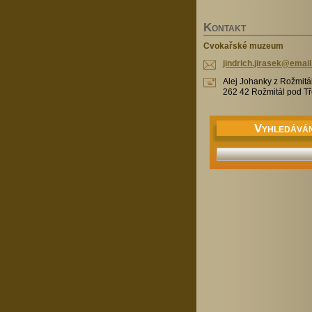
K
ONTAKT
Cvokařské muzeum
jindrich
.jirasek
@email
Alej Johanky z Rožmitá
262 42 Rožmitál pod 
V
YHLEDÁVÁN