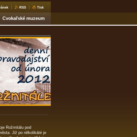
ránek
RSS
Tisk
Cvokařské muzeum
oje Rožmitálu pod
ěsta. Již po několikáté je