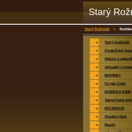
Starý Rož
Starý Rožmitál
Rozhled
Starý Rožmitál
Cvokařské mu
Otázky a odpově
Aktuality z muz
NOVINKY
Co nás čeká
NABÍDKA KNIH
Takoví jsme byli
FACEBOOK
Osadní výbor
Hasiči