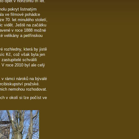
 opět v horizontu tří let.
holu pokryt listnatým
ála ve filmové pohádce
 70. let minulého století,
ic vidět. Ještě na začátku
stavené v roce 1888 možné
ké velikány a petřínskou
 rozhledny, která by jistě
isíc Kč, což však byla jen
zastupitelé schválili
 V roce 2010 byl ale celý
, v rámci nároků na bývalé
Arcibiskupství pražské.
v nich nemohou rozhodovat.
h v okolí si lze počíst ve