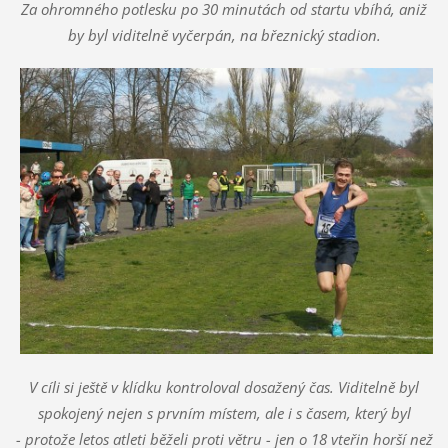
Za ohromného potlesku po 30 minutách od startu vbíhá, aniž
by byl viditelně vyčerpán, na březnický stadion.
V cíli si ještě v klídku kontroloval dosažený čas. Viditelně byl
spokojený nejen s prvním místem, ale i s časem, který byl
- protože letos atleti běželi proti větru - jen o 18 vteřin horší než