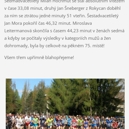
Sedmadvacetiletý Milan Hochmut se stal absolutním vítězem
v čase 33,08 minut, druhý Jan Šneberger z Rokycan doběhl
za ním se ztrátou jedné minuty 51 vteřin. Šestadvacetiletý
Jan Mora pokořil čas 46,32 minut. Miroslava
Leitermanová skončila s časem 44,23 minut v ženách sedmá
a kdyby se počítaly výsledky v kategoriích mužů a žen
dohromady, byla by celkově na pěkném 75. místě!
Všem třem upřímně blahopřejeme!