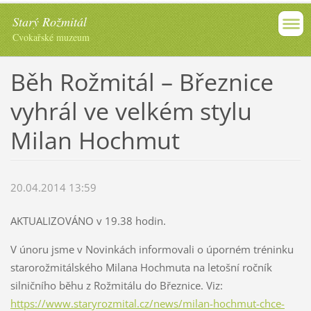
Starý Rožmitál
Cvokařské muzeum
Běh Rožmitál – Březnice
vyhrál ve velkém stylu
Milan Hochmut
20.04.2014 13:59
AKTUALIZOVÁNO v 19.38 hodin.
V únoru jsme v Novinkách informovali o úporném tréninku
starorožmitálského Milana Hochmuta na letošní ročník
silničního běhu z Rožmitálu do Březnice. Viz:
https://www.staryrozmital.cz/news/milan-hochmut-chce-