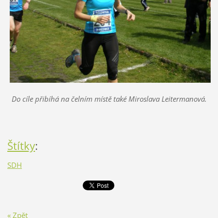
Do cíle přibíhá na čelním místě také Miroslava Leitermanová.
Štítky
:
SDH
« Zpět