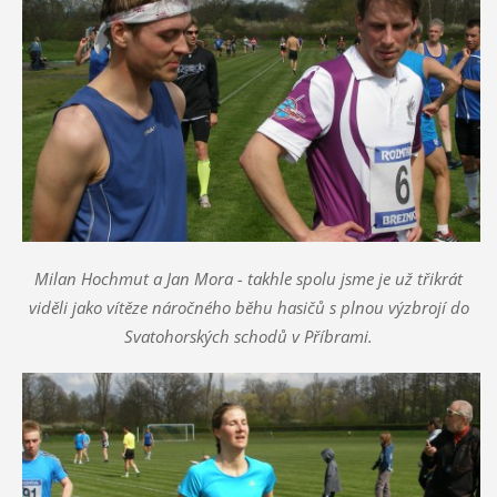
Milan Hochmut a Jan Mora - takhle spolu jsme je už třikrát
viděli jako vítěze náročného běhu hasičů s plnou výzbrojí do
Svatohorských schodů v Příbrami.