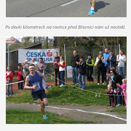
Po devíti kilometrech na rovince před Březnicí nám už neutekl.