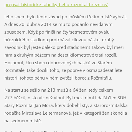
prepsat-historicke-tabulky-behu-rozmital-breznice/
Jeho snem bylo tento závod po loňském třetím místě vyhrát.
A dnes 20. dubna 2014 se mu to podařilo nevídaným
způsobem. Když po finiši na čtyřsetmetrovém oválu
březnického stadionu protrhával cílovou pásku, druhý
závodník byl ještě daleko před stadionem! Takový byl mezi
ním a druhým běžcem na desetikilometrové trati rozdíl.
Hochmut, člen sboru dobrovolných hasičů ve Starém
Rožmitále, také docílil toho, že poprvé v osmapadesátileté
historii tohoto běhu v něm zvítězil borec z Rožmitálu.
Na startu se sešlo na 213 mužů a 64 žen, tedy celkem
277 běžců, o sto víc než vloni. Byl mezi nimi i další člen SDH
Starý Rožmitál Jan Mora, který doběhl stý, a starorožmitálská
rodačka Miroslava Leitermanová, jež v kategorii žen skončila
na sedmém místě.