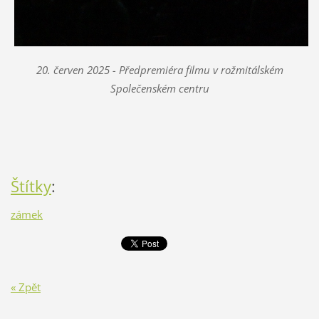
20. červen 2025 - Předpremiéra filmu v rožmitálském
Společenském centru
Štítky
:
zámek
« Zpět