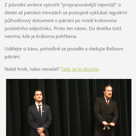
Z původní ambice vytvořit "propracovanější reportáž" o
deseti až patnácti minutách se postupně vyklubal regulérní
půlhodinový dokument o pátrání po místě královnina
posledního odpočinku. Proto ten název. Do dneška totiž
nevíme, kde je královna pohřbena.
Udělejte si kávu, pohodlně se posaďte a sledujte Belkovo
pátrání.
Našel hrob, nebo nenašel?
Tady se to dozvíte
.