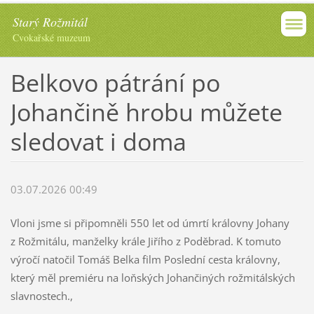
Starý Rožmitál
Cvokařské muzeum
Belkovo pátrání po
Johančině hrobu můžete
sledovat i doma
03.07.2026 00:49
Vloni jsme si připomněli 550 let od úmrtí královny Johany
z Rožmitálu, manželky krále Jiřího z Poděbrad. K tomuto
výročí natočil Tomáš Belka film Poslední cesta královny,
který měl premiéru na loňských Johančiných rožmitálských
slavnostech.,