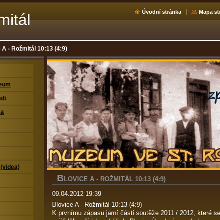
Úvodní stránka
Mapa st
mitál
 A - Rožmitál 10:13 (4:9)
zeum
di
ea
 (videa)
B
LOVICE A - ROŽMITÁL 10:13 (4:9)
09.04.2012 19:39
Blovice A - Rožmitál 10:13 (4:9)
K prvnímu zápasu jarní části soutěže 2011 / 2012, které se