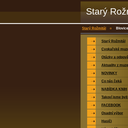
Starý Rož
Starý Rožmitál
Blovice
Starý Rožmitál
Cvokařské mu
Otázky a odpově
Aktuality z muz
NOVINKY
Co nás čeká
NABÍDKA KNIH
Takoví jsme byli
FACEBOOK
Osadní výbor
Hasiči