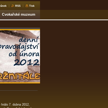
ránek
RSS
Tisk
Cvokařské muzeum
 hrálo 7. dubna 2012,