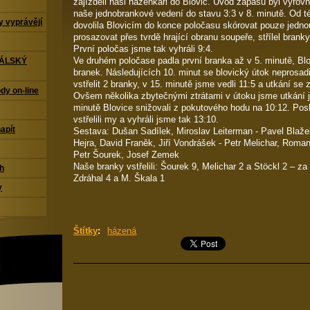
zajížděli naši házenkáři do Blovic. Úvod zápasu byl vyrov
naše jednobrankové vedení do stavu 3:3 v 8. minutě. Od t
 vyprávějí
dovolila Blovicím do konce poločasu skórovat pouze jedno
prosazovat přes tvrdě hrající obranu soupeře, střílel branky
První poločas jsme tak vyhráli 9:4.
Ve druhém poločase padla první branka až v 5. minutě, Blov
TÁLSKÝ
branek. Následujících 10. minut se blovický útok neprosad
vstřelit 2 branky, v 15. minutě jsme vedli 11:5 a utkání se 
dy on-line
Ovšem několika zbytečnými ztrátami v útoku jsme utkání j
minutě Blovice snižovali z pokutového hodu na 10:12. Po
vstřelili my a vyhráli jsme tak 13:10.
napít
Sestava: Dušan Sadílek, Miroslav Leiterman - Pavel Blažek
Hejra, David Franěk, Jiří Vondrášek - Petr Melichar, Roma
Petr Šourek, Josef Zemek
Naše branky vstřelili: Šourek 9, Melichar 2 a Stöckl 2 – za
ch
Zdráhal 4 a M. Škala 1
y
Štítky
:
házená