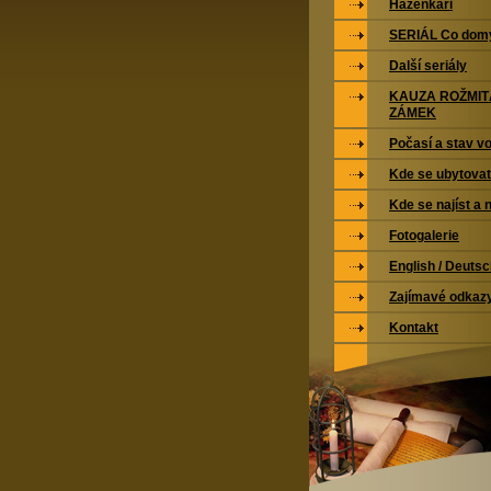
Házenkáři
SERIÁL Co domy
Další seriály
KAUZA ROŽMI
ZÁMEK
Počasí a stav vo
Kde se ubytovat
Kde se najíst a 
Fotogalerie
English / Deuts
Zajímavé odkaz
Kontakt