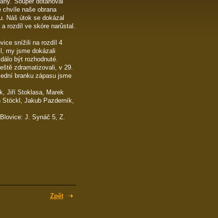
naný. Soupeř dotahoval
é chvíle naše obrana
u. Náš útok se dokázal
 a rozdíl ve skóre narůstal.
ice snížili na rozdíl 4
il, my jsme dokázali
zdálo být rozhodnuté.
eště zdramatizovali, v 29.
slední branku zápasu jsme
, Jiří Stoklasa, Marek
n Stöckl, Jakub Pazderník,
 Blovice: J. Synáč 5, Z.
Zpět