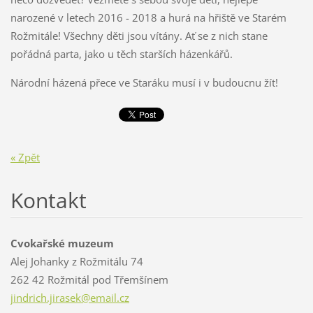
narozené v letech 2016 - 2018 a hurá na hřiště ve Starém
Rožmitále! Všechny děti jsou vítány. Ať se z nich stane
pořádná parta, jako u těch starších házenkářů.
Národní házená přece ve Staráku musí i v budoucnu žít!
« Zpět
Kontakt
Cvokařské muzeum
Alej Johanky z Rožmitálu 74
262 42 Rožmitál pod Třemšínem
jindrich
.jirasek
@email.c
z