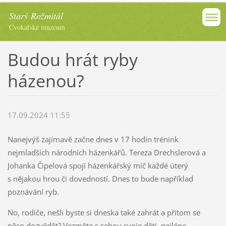
Starý Rožmitál
Cvokařské muzeum
Budou hrát ryby
házenou?
17.09.2024 11:55
Nanejvýš zajímavě začne dnes v 17 hodin trénink
nejmladších národních házenkářů. Tereza Drechslerová a
Johanka Čipelová spojí házenkářský míč každé úterý
s nějakou hrou či dovedností. Dnes to bude například
poznávání ryb.
No, rodiče, nešli byste si dneska také zahrát a přitom se
něco dozvědět? Vezměte s sebou svoje děti, nejlépe