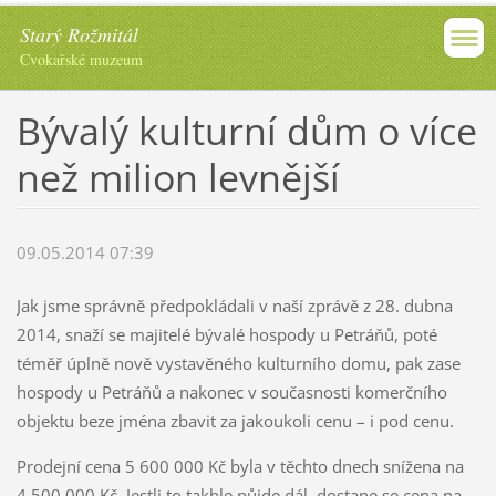
Starý Rožmitál
Cvokařské muzeum
Bývalý kulturní dům o více
než milion levnější
09.05.2014 07:39
Jak jsme správně předpokládali v naší zprávě z 28. dubna
2014, snaží se majitelé bývalé hospody u Petráňů, poté
téměř úplně nově vystavěného kulturního domu, pak zase
hospody u Petráňů a nakonec v současnosti komerčního
objektu beze jména zbavit za jakoukoli cenu – i pod cenu.
Prodejní cena 5 600 000 Kč byla v těchto dnech snížena na
4 500 000 Kč. Jestli to takhle půjde dál, dostane se cena na