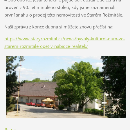
úroveň z 90. let minulého století, kdy jsme zaznamenali
první snahu o prodej této nemovitosti ve Starém Rožmitále.
Naši zprávu z konce dubna si můžete znovu přečíst na:
https://www.staryrozmital.cz/news/byvaly-kulturni-dum-ve-
starem-rozmitale-opet-v-nabidce-realitek/