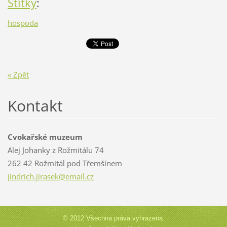
Štítky
:
hospoda
« Zpět
Kontakt
Cvokařské muzeum
Alej Johanky z Rožmitálu 74
262 42 Rožmitál pod Třemšínem
jindrich
.jirasek
@email.c
z
© 2012 Všechna práva vyhrazena.