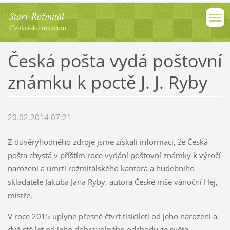
Starý Rožmitál
Cvokařské muzeum
Česká pošta vydá poštovní
známku k poctě J. J. Ryby
20.02.2014 07:21
Z důvěryhodného zdroje jsme získali informaci, že Česká
pošta chystá v příštím roce vydání poštovní známky k výročí
narození a úmrtí rožmitálského kantora a hudebního
skladatele Jakuba Jana Ryby, autora České mše vánoční Hej,
mistře.
V roce 2015 uplyne přesně čtvrt tisíciletí od jeho narození a
dvě stě let od jeho dobrovolného odchodu ze světa.