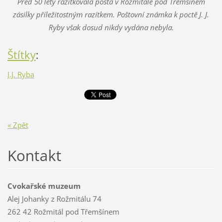
Před 50 lety razítkovala pošta v Rožmitále pod Třemšínem
zásilky příležitostným razítkem. Poštovní známka k poctě J. J.
Ryby však dosud nikdy vydána nebyla.
Štítky
:
J.J. Ryba
« Zpět
Kontakt
Cvokařské muzeum
Alej Johanky z Rožmitálu 74
262 42 Rožmitál pod Třemšínem