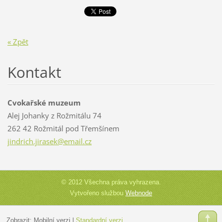
« Zpět
Kontakt
Cvokařské muzeum
Alej Johanky z Rožmitálu 74
262 42 Rožmitál pod Třemšínem
jindrich
.jirasek
@email.c
z
© 2012 Všechna práva vyhrazena.
Vytvořeno službou
Webnode
Zobrazit:
Mobilní verzi
|
Standardní verzi