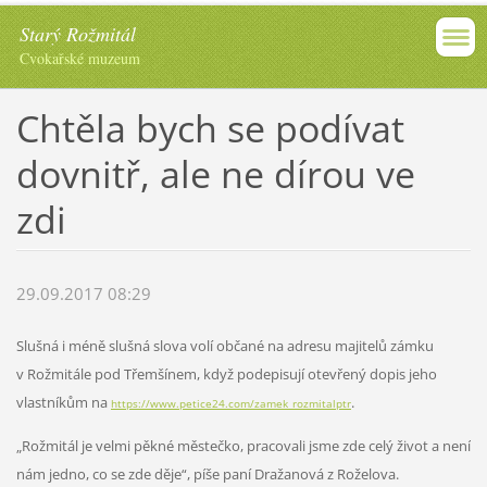
Starý Rožmitál
Cvokařské muzeum
Chtěla bych se podívat
dovnitř, ale ne dírou ve
zdi
29.09.2017 08:29
Slušná i méně slušná slova volí občané na adresu majitelů zámku
v Rožmitále pod Třemšínem, když podepisují otevřený dopis jeho
vlastníkům na
.
https://www.petice24.com/zamek_rozmitalptr
„Rožmitál je velmi pěkné městečko, pracovali jsme zde celý život a není
nám jedno, co se zde děje“, píše paní Dražanová z Roželova.