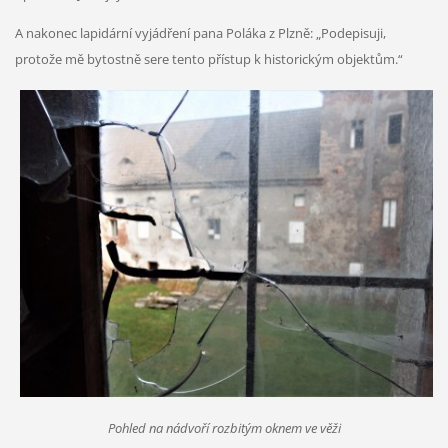
A nakonec lapidární vyjádření pana Poláka z Plzně: „Podepisuji,
protože mě bytostně sere tento přístup k historickým objektům.“
Pohled na nádvoří rozbitým oknem ve věži