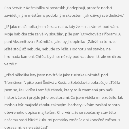
Pan Setvín z Rožmitálku si posteskl: „Podepisuji, protože nechci
závidět jiným městům s podobným skvostem, jak oživují své dědictví.“
„Již jako malá holka jsem čekala na to, kdy že se na zámek podívám.
Moje babička zde za války sloužila“, píše paní Etrychová z Příbrami. A
paní Aksamitová z Rožmitálu jako by ji doplnila: „Záleží na tom, co
ještě stojí, až nebude, nebude co řešit. Hodnotu má stavba, ne
hromada kamení. Chtěla bych se někdy podívat dovnitř, ale ne dírou
ve zdi.!“
„Před několika lety jsem navštívila jako turistka Rožmitál pod
Třemšínem“, píše paní Šedivá z Košic u Soběslavi a pokračuje: „Těšila
jsem se, že uvidím i tamější zámek, který tolik znamená pro naši
historii, že se i projdu jeho prostorami. Co jsem viděla mne zděsilo. Jak
mohou být majitelé zámku takovými barbary? Vítám zaslání tohoto
otevřeného dopisu majitelům. Chci věřit, že se současný stav této
našemu srdci blízké kulturní památky změní a oni konečně začnou s
opravami. Je nejvyšší čas!“