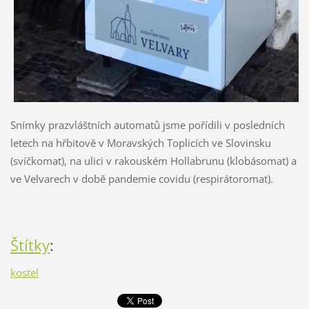
Snímky prazvláštních automatů jsme pořídili v posledních
letech na hřbitově v Moravských Toplicích ve Slovinsku
(svíčkomat), na ulici v rakouském Hollabrunu (klobásomat) a
ve Velvarech v době pandemie covidu (respirátoromat).
Štítky
:
kostel