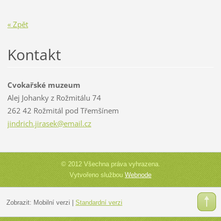
« Zpět
Kontakt
Cvokařské muzeum
Alej Johanky z Rožmitálu 74
262 42 Rožmitál pod Třemšínem
jindrich
.jirasek
@email.c
z
© 2012 Všechna práva vyhrazena.
Vytvořeno službou
Webnode
Zobrazit:
Mobilní verzi
|
Standardní verzi