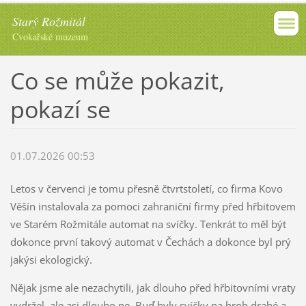
Starý Rožmitál
Cvokařské muzeum
Co se může pokazit,
pokazí se
01.07.2026 00:53
Letos v červenci je tomu přesně čtvrtstoletí, co firma Kovo
Věšín instalovala za pomoci zahraniční firmy před hřbitovem
ve Starém Rožmitále automat na svíčky. Tenkrát to měl být
dokonce první takový automat v Čechách a dokonce byl prý
jakýsi ekologický.
Nějak jsme ale nezachytili, jak dlouho před hřbitovními vraty
vydržel, ale asi dlouho ne. Buď byly svíčky na hrob drahé a