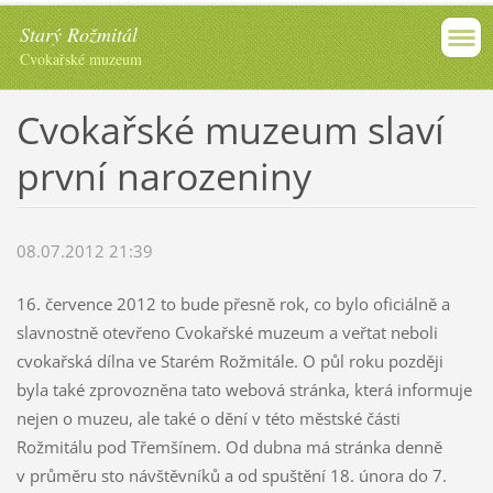
Starý Rožmitál
Cvokařské muzeum
Cvokařské muzeum slaví
první narozeniny
08.07.2012 21:39
16. července 2012 to bude přesně rok, co bylo oficiálně a
slavnostně otevřeno Cvokařské muzeum a veřtat neboli
cvokařská dílna ve Starém Rožmitále. O půl roku později
byla také zprovozněna tato webová stránka, která informuje
nejen o muzeu, ale také o dění v této městské části
Rožmitálu pod Třemšínem. Od dubna má stránka denně
v průměru sto návštěvníků a od spuštění 18. února do 7.