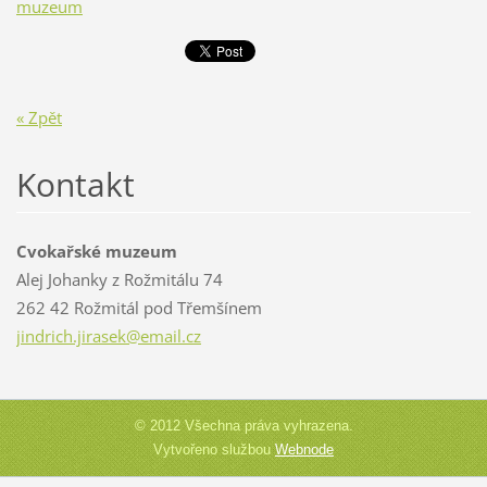
muzeum
« Zpět
Kontakt
Cvokařské muzeum
Alej Johanky z Rožmitálu 74
262 42 Rožmitál pod Třemšínem
jindrich
.jirasek
@email.c
z
© 2012 Všechna práva vyhrazena.
Vytvořeno službou
Webnode