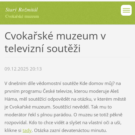
Starý Rožmitál
Cvokařské muzeum
Cvokařské muzeum v
televizní soutěži
09.12.2025 20:13
V dnešním díle vědomostní soutěže Kde domov můj? na
prvním programu České televize, kterou moderuje Aleš
Háma, měl soutěžící odpovědět na otázku, v kterém městě
je Cvokařské muzeum. Soutěžící nevěděl. Tak mu to
moderátor řekl s plnou parádou. O muzeu se totiž pěkně
rozpovídal. Kdo to chce vidět a slyšet na vlastní oči a uši,
klikne si
tady
. Otázka zazní devatenáctou minutu.