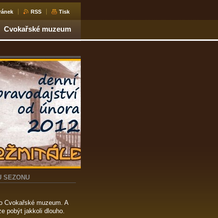
ránek
RSS
Tisk
Cvokařské muzeum
U SEZONU
eno Cvokařské muzeum. A
e pobýt jakkoli dlouho.