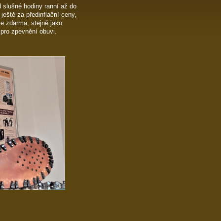
 slušné hodiny ranní až do
ještě za předinflační ceny,
je zdarma, stejně jako
 pro zpevnění obuvi.