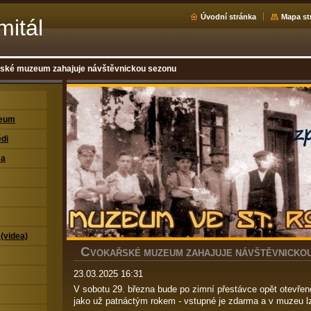
Úvodní stránka
Mapa st
mitál
ské muzeum zahajuje návštěvnickou sezonu
zeum
di
ea
 (videa)
C
VOKAŘSKÉ MUZEUM ZAHAJUJE NÁVŠTĚVNICKO
23.03.2025 16:31
V sobotu 29. března bude po zimní přestávce opět otevř
jako už patnáctým rokem - vstupné je zdarma a v muzeu lz