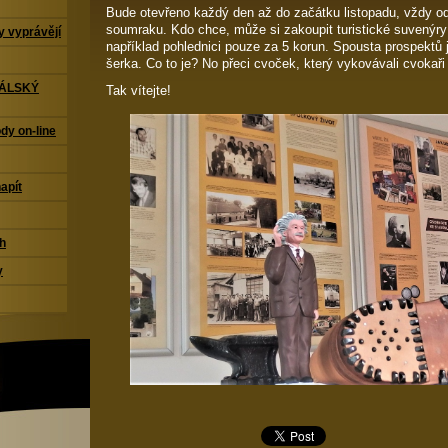
Bude otevřeno každý den až do začátku listopadu, vždy od
soumraku. Kdo chce, může si zakoupit turistické suvenýry 
 vyprávějí
například pohlednici pouze za 5 korun. Spousta prospektů 
šerka. Co to je? No přeci cvoček, který vykovávali cvokaři
TÁLSKÝ
Tak vítejte!
dy on-line
napít
ch
y