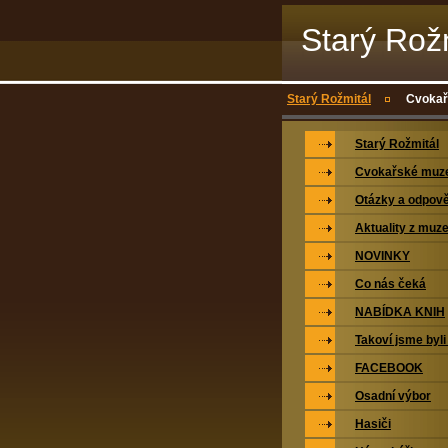
Starý Rož
Starý Rožmitál
Cvokař
Starý Rožmitál
Cvokařské mu
Otázky a odpově
Aktuality z muz
NOVINKY
Co nás čeká
NABÍDKA KNIH
Takoví jsme byli
FACEBOOK
Osadní výbor
Hasiči