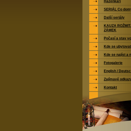
Házenkáři
SERIÁL Co domy
Další seriály
KAUZA ROŽMI
ZÁMEK
Počasí a stav vo
Kde se ubytovat
Kde se najíst a 
Fotogalerie
English / Deuts
Zajímavé odkaz
Kontakt