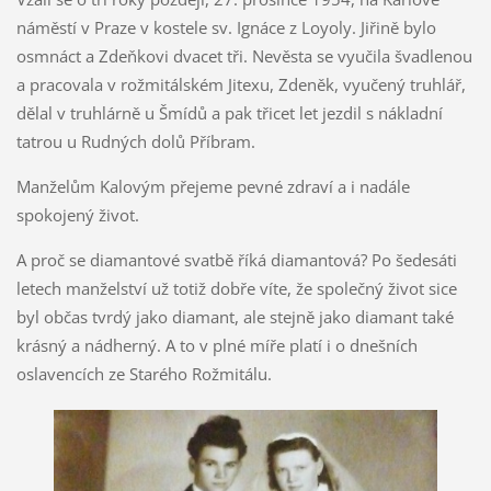
náměstí v Praze v kostele sv. Ignáce z Loyoly. Jiřině bylo
osmnáct a Zdeňkovi dvacet tři. Nevěsta se vyučila švadlenou
a pracovala v rožmitálském Jitexu, Zdeněk, vyučený truhlář,
dělal v truhlárně u Šmídů a pak třicet let jezdil s nákladní
tatrou u Rudných dolů Příbram.
Manželům Kalovým přejeme pevné zdraví a i nadále
spokojený život.
A proč se diamantové svatbě říká diamantová? Po šedesáti
letech manželství už totiž dobře víte, že společný život sice
byl občas tvrdý jako diamant, ale stejně jako diamant také
krásný a nádherný. A to v plné míře platí i o dnešních
oslavencích ze Starého Rožmitálu.