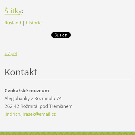
Štítky
:
Rusland
|
historie
« Zpět
Kontakt
Cvokařské muzeum
Alej Johanky z Rožmitálu 74
262 42 Rožmitál pod Třemšínem
jindrich
.jirasek
@email.c
z