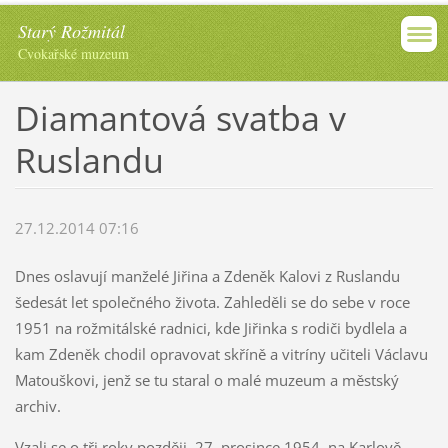
Starý Rožmitál
Cvokařské muzeum
Diamantová svatba v
Ruslandu
27.12.2014 07:16
Dnes oslavují manželé Jiřina a Zdeněk Kalovi z Ruslandu
šedesát let společného života. Zahleděli se do sebe v roce
1951 na rožmitálské radnici, kde Jiřinka s rodiči bydlela a
kam Zdeněk chodil opravovat skříně a vitríny učiteli Václavu
Matouškovi, jenž se tu staral o malé muzeum a městský
archiv.
Vzali se o tři roky později, 27. prosince 1954, na Karlově