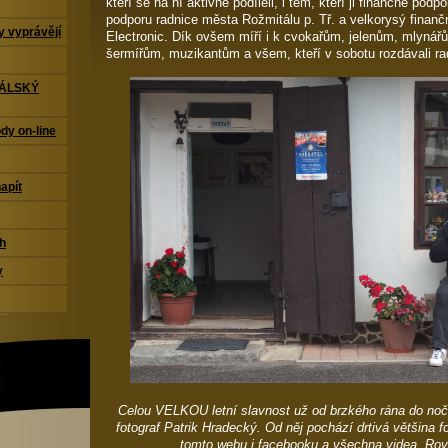
kteří se na ní aktivně podíleli, i těm, kteří ji finančně podp
podporu radnice města Rožmitálu p. Tř. a velkorysý finanč
 vyprávějí
Electronic. Dík ovšem míří i k cvokařům, jelenům, mlynář
šermířům, muzikantům a všem, kteří v sobotu rozdávali ra
TÁLSKÝ
dy on-line
napít
ch
y
Celou VELKOU letní slavnost už od brzkého rána do no
fotograf Patrik Hradecký. Od něj pochází drtivá většina f
tomto webu i facebooku a všechna videa. Rov