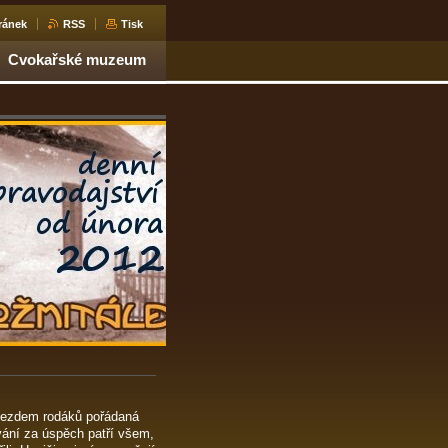
ránek
RSS
Tisk
Cvokařské muzeum
sjezdem rodáků pořádaná
vání za úspěch patří všem,