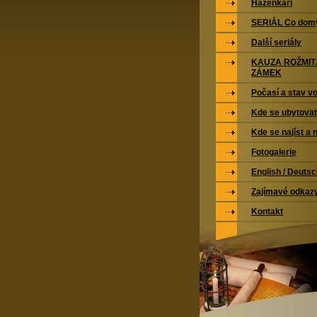
Házenkáři
SERIÁL Co domy
Další seriály
KAUZA ROŽMI
ZÁMEK
Počasí a stav vo
Kde se ubytovat
Kde se najíst a 
Fotogalerie
English / Deuts
Zajímavé odkaz
Kontakt