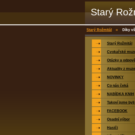
Starý Rož
Starý Rožmitál
Díky v
Starý Rožmitál
Cvokařské mu
Otázky a odpově
Aktuality z muz
NOVINKY
Co nás čeká
NABÍDKA KNIH
Takoví jsme byli
FACEBOOK
Osadní výbor
Hasiči