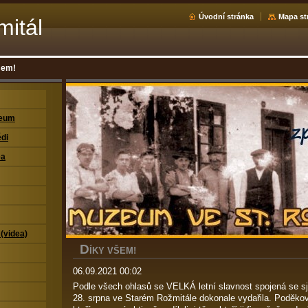
Úvodní stránka
Mapa st
mitál
šem!
zeum
di
ea
 (videa)
D
ÍKY VŠEM!
06.09.2021 00:02
Podle všech ohlasů se VELKÁ letní slavnost spojená se 
28. srpna ve Starém Rožmitále dokonale vydařila. Poděko