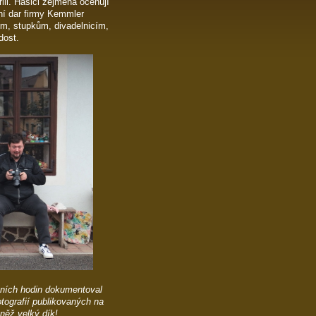
ořili. Hasiči zejména oceňují
ní dar firmy Kemmler
ům, stupkům, divadelnicím,
dost.
čních hodin dokumentoval
otografií publikovaných na
něž velký dík!