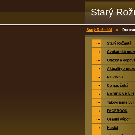
Starý Rož
Starý Rožmitál
Doroste
Starý Rožmitál
Cvokařské mu
Otázky a odpově
Aktuality z muz
NOVINKY
Co nás čeká
NABÍDKA KNIH
Takoví jsme byli
FACEBOOK
Osadní výbor
Hasiči