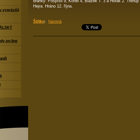
branky: Pospíšil 9, Kohel 4, Blažek T. 3 a Horák 2. Trénuj
Hejra. Hráno 12. října.
 vyprávějí
Štítky
:
házená
TÁLSKÝ
dy on-line
napít
ch
y