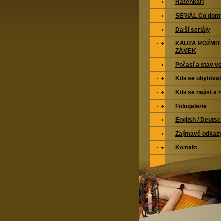
Házenkáři
SERIÁL Co domy
Další seriály
KAUZA ROŽMI
ZÁMEK
Počasí a stav vo
Kde se ubytovat
Kde se najíst a 
Fotogalerie
English / Deuts
Zajímavé odkaz
Kontakt