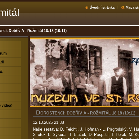
Úvodní stránka
Mapa st
mitál
nci: Dobřív A - Rožmitál 18:18 (10:11)
zeum
di
ea
 (videa)
D
OROSTENCI: DOBŘÍV A - ROŽMITÁL 18:18 (10:11)
12.10.2025 21:38
Naše sestava: D. Feichtl, J. Hofman - L. Přígrodský, V. Hu
Sirotek, L. Sýkora - T. Blažek, D. Pospíšil, T. Horák, M. 