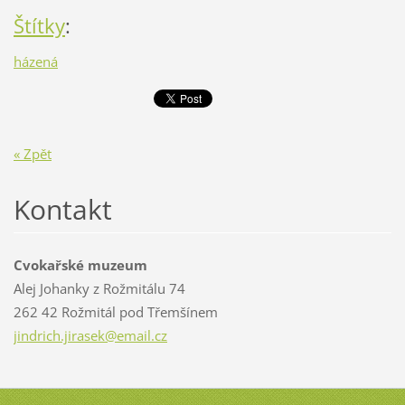
Štítky
:
házená
« Zpět
Kontakt
Cvokařské muzeum
Alej Johanky z Rožmitálu 74
262 42 Rožmitál pod Třemšínem
jindrich
.jirasek
@email.c
z