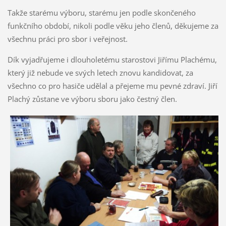
Takže starému výboru, starému jen podle skončeného
funkčního období, nikoli podle věku jeho členů, děkujeme za
všechnu práci pro sbor i veřejnost.
Dík vyjadřujeme i dlouholetému starostovi Jiřímu Plachému,
který již nebude ve svých letech znovu kandidovat, za
všechno co pro hasiče udělal a přejeme mu pevné zdraví. Jiří
Plachý zůstane ve výboru sboru jako čestný člen.