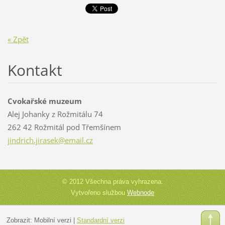
« Zpět
Kontakt
Cvokařské muzeum
Alej Johanky z Rožmitálu 74
262 42 Rožmitál pod Třemšínem
jindrich
.jirasek
@email.c
z
© 2012 Všechna práva vyhrazena.
Vytvořeno službou
Webnode
Zobrazit:
Mobilní verzi
|
Standardní verzi