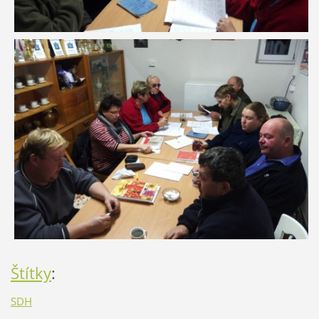
Štítky
:
SDH