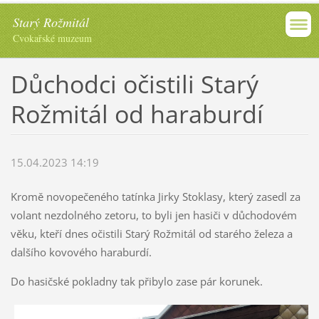
Starý Rožmitál
Cvokařské muzeum
Důchodci očistili Starý
Rožmitál od haraburdí
15.04.2023 14:19
Kromě novopečeného tatínka Jirky Stoklasy, který zasedl za
volant nezdolného zetoru, to byli jen hasiči v důchodovém
věku, kteří dnes očistili Starý Rožmitál od starého železa a
dalšího kovového haraburdí.
Do hasičské pokladny tak přibylo zase pár korunek.