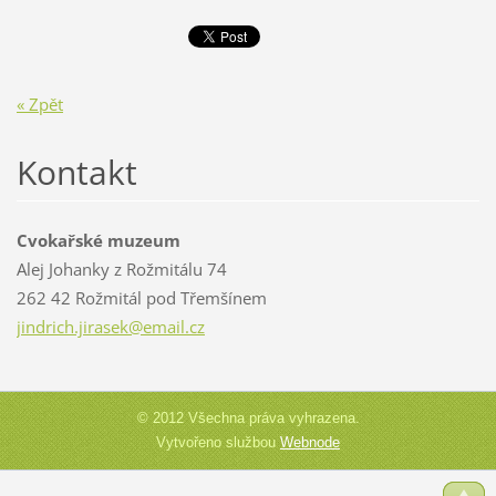
« Zpět
Kontakt
Cvokařské muzeum
Alej Johanky z Rožmitálu 74
262 42 Rožmitál pod Třemšínem
jindrich
.jirasek
@email.c
z
© 2012 Všechna práva vyhrazena.
Vytvořeno službou
Webnode