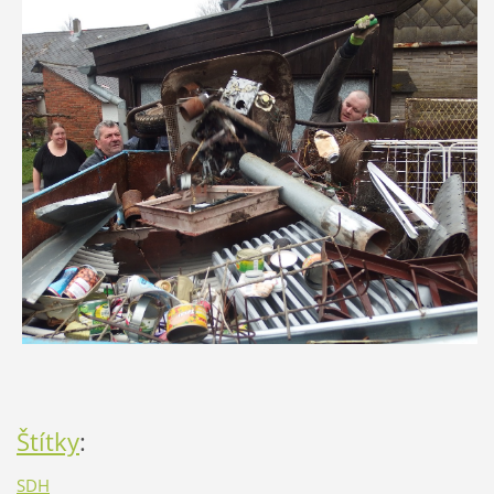
Štítky
:
SDH