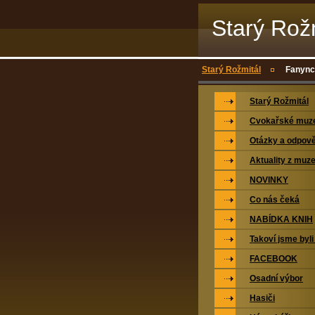
Starý Rož
Starý Rožmitál
Fanynce
Starý Rožmitál
Cvokařské mu
Otázky a odpově
Aktuality z muz
NOVINKY
Co nás čeká
NABÍDKA KNIH
Takoví jsme byli
FACEBOOK
Osadní výbor
Hasiči