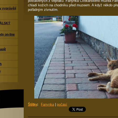
postavených z vepřáků. Fanynka Cvokařského muzea Fan
chladí kožich na chodníku před muzeem. A když někdo přejd
 vyprávějí
pořádným zívnutím.
TÁLSKÝ
dy on-line
napít
ch
y
Štítky
:
Fanynka
|
počasí