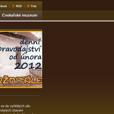
ránek
RSS
Tisk
Cvokařské muzeum
se do vyhřátých ulic
starých stavení