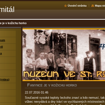
Úvodní stránka
Mapa st
mitál
 je v kožichu horko
zeum
di
ea
 (videa)
F
ANYNCE JE V KOŽICHU HORKO
22.07.2016 01:46
Současné vysoké teploty leckoho znaví a kdo nemusí, tak 
vůbec nevydává a dny tráví ve vychlazených místnostech 