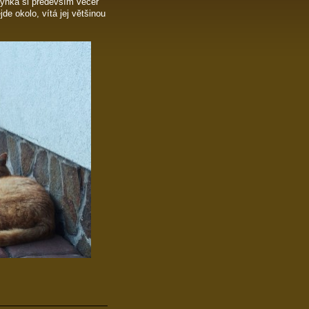
ynka si především večer
e okolo, vítá jej většinou