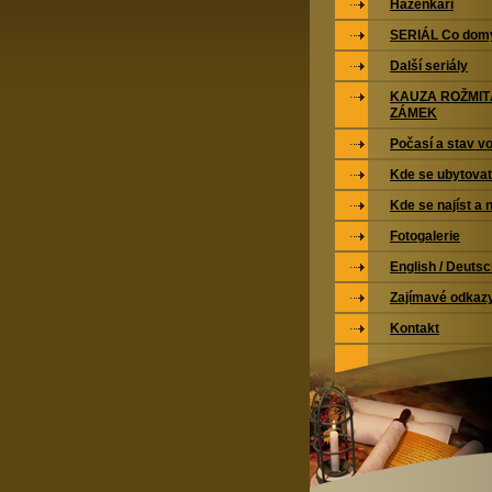
Házenkáři
SERIÁL Co domy
Další seriály
KAUZA ROŽMI
ZÁMEK
Počasí a stav vo
Kde se ubytovat
Kde se najíst a 
Fotogalerie
English / Deuts
Zajímavé odkaz
Kontakt