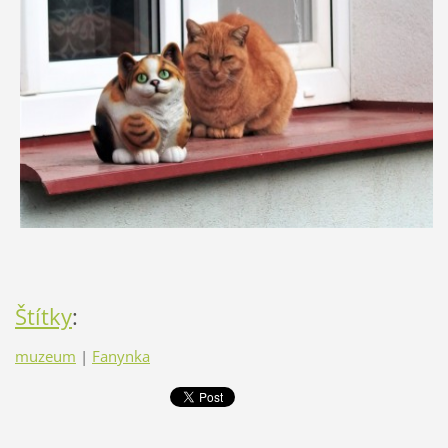
Štítky
:
muzeum
|
Fanynka