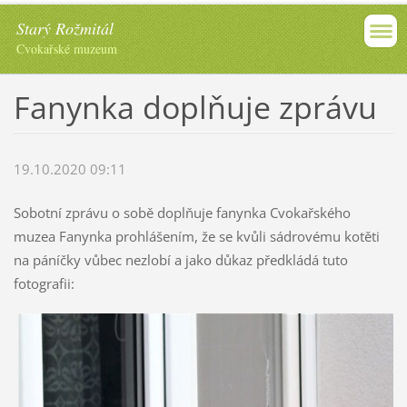
Starý Rožmitál
Cvokařské muzeum
Fanynka doplňuje zprávu
19.10.2020 09:11
Sobotní zprávu o sobě doplňuje fanynka Cvokařského
muzea Fanynka prohlášením, že se kvůli sádrovému kotěti
na páníčky vůbec nezlobí a jako důkaz předkládá tuto
fotografii: