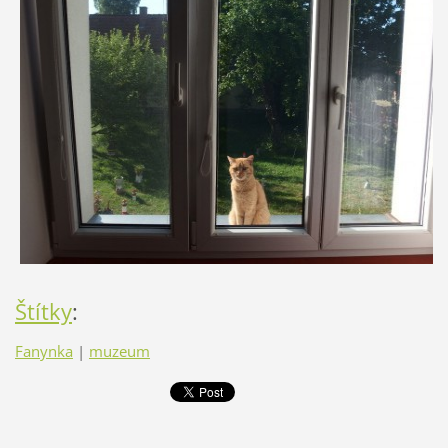
Štítky
:
Fanynka
|
muzeum