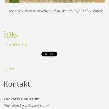
... zatímco koloušek urychleně doskákal do nejbližšího remízku
Štítky
:
Fanynka
|
alej
« Zpět
Kontakt
Cvokařské muzeum
Alej Johanky z Rožmitálu 74