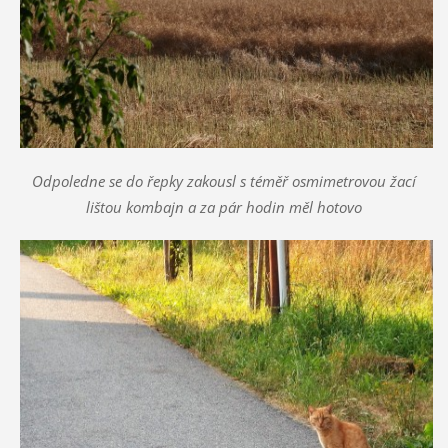
Odpoledne se do řepky zakousl s téměř osmimetrovou žací
lištou kombajn a za pár hodin měl hotovo