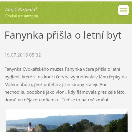
Starý Rožmitál
Cvokařské muzeum
Fanynka přišla o letní byt
19.07.2018 05:32
Fanynka Cvokařského muzea Fanynka včera přišla o letní
bydlení, které si na konci června vybudovala v lánu řepky na
Malém obůru, jenž přilehá z jižní strany k aleji. Ani
nechodila, podobně jako vloni, kdy flámovala přes celé léto,
domů na nějakou mňamku. Teď se to patrně změní.