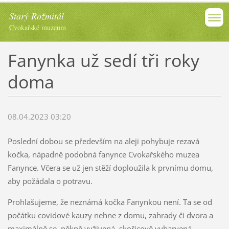
Starý Rožmitál
Cvokařské muzeum
Fanynka už sedí tři roky
doma
08.04.2023 03:20
Poslední dobou se především na aleji pohybuje rezavá
kočka, nápadně podobná fanynce Cvokařského muzea
Fanynce. Včera se už jen stěží doploužila k prvnímu domu,
aby požádala o potravu.
Prohlašujeme, že neznámá kočka Fanynkou není. Ta se od
počátku covidové kauzy nehne z domu, zahrady či dvora a
maximálně se, pěkně vyživená, skořicově vybarvená,