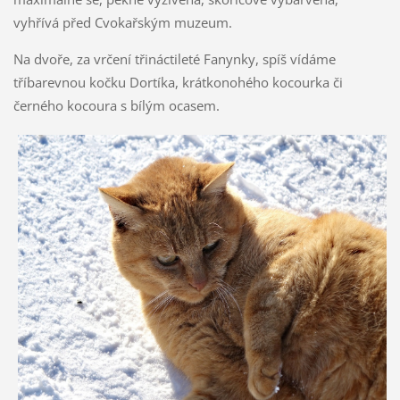
vyhřívá před Cvokařským muzeum.
Na dvoře, za vrčení třináctileté Fanynky, spíš vídáme
tříbarevnou kočku Dortíka, krátkonohého kocourka či
černého kocoura s bílým ocasem.