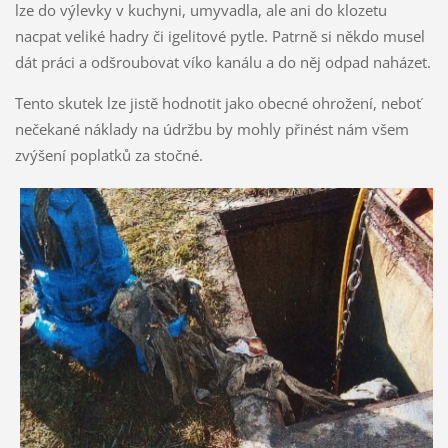
lze do výlevky v kuchyni, umyvadla, ale ani do klozetu
nacpat veliké hadry či igelitové pytle. Patrně si někdo musel
dát práci a odšroubovat víko kanálu a do něj odpad naházet.
Tento skutek lze jistě hodnotit jako obecné ohrožení, neboť
nečekané náklady na údržbu by mohly přinést nám všem
zvýšení poplatků za stočné.