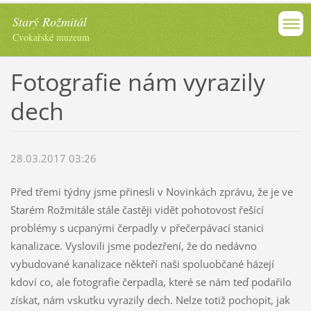
Starý Rožmitál
Cvokařské muzeum
Fotografie nám vyrazily
dech
28.03.2017 03:26
Před třemi týdny jsme přinesli v Novinkách zprávu, že je ve
Starém Rožmitále stále častěji vidět pohotovost řešící
problémy s ucpanými čerpadly v přečerpávací stanici
kanalizace. Vyslovili jsme podezření, že do nedávno
vybudované kanalizace někteří naši spoluobčané házejí
kdoví co, ale fotografie čerpadla, které se nám teď podařilo
získat, nám vskutku vyrazily dech. Nelze totiž pochopit, jak