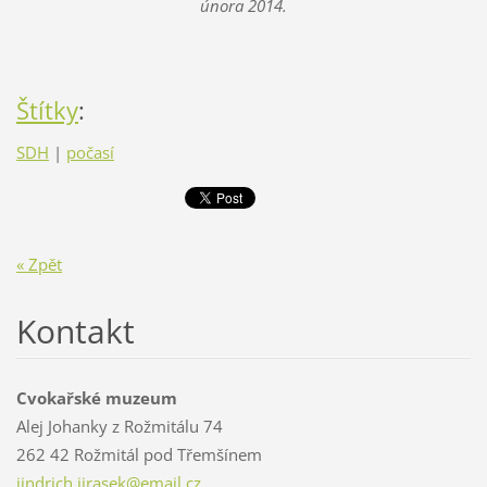
února 2014.
Štítky
:
SDH
|
počasí
« Zpět
Kontakt
Cvokařské muzeum
Alej Johanky z Rožmitálu 74
262 42 Rožmitál pod Třemšínem
jindrich
.jirasek
@email.c
z