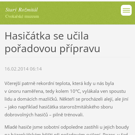
Starý Rožmitál
Cvokařské muzeum
Hasičátka se učila
pořadovou přípravu
16.02.2014 06:14
Včerejší patrně rekordní teplota, která kdy u nás byla
v únoru naměřena, tedy kolem 10°C, vylákala ven spoustu
lidu a domácích mazlíčků. Někteří se procházeli alejí, ale jiní
– jako například hasičátka starorožmitálského sboru
dobrovolných hasičů – pilně trénovali.
Mladé hasiče jsme sobotní odpoledne zastihli u jejich boudy
na házenkářském hřišti při pořadovém cvičení. Pozor, v řad