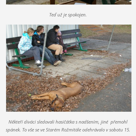
Teď už je spokojen.
Někteří diváci sledovali hasičátka s nadšením, jiné přemohl
spánek. To vše se ve Starém Rožmitále odehrávalo v sobotu 15.