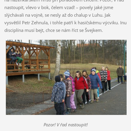
nastoupit, vlevo v bok, čelem vzad! – povely jaké jsme
slýchávali na vojně, se nesly až do chalup v Luhu. Jak
vysvětlil Petr Zehnula, i tohle patří k hasičskému výcviku. Inu
disciplína musí bejt, chce se nám říct se Švejkem.
Pozor! V řad nastoupit!