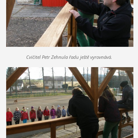
Cvičitel Petr Zehnula řadu ještě vyrovnává.