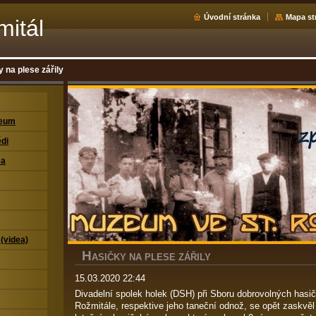
Úvodní stránka
Mapa st
mitál
 na plese zářily
zeum
di
ea
 (videa)
H
ASIČKY NA PLESE ZÁŘILY
15.03.2020 22:44
Divadelní spolek holek (DSH) při Sboru dobrovolných has
Rožmitále, respektive jeho taneční odnož, se opět zaskvěl