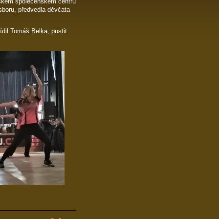
tském společenském centru
sboru, předvedla děvčata
dil Tomáš Belka, pustit