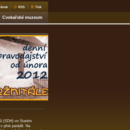
ránek
RSS
Tisk
Cvokařské muzeum
ičů (SDH) ve Starém
 v plné parádě. Na