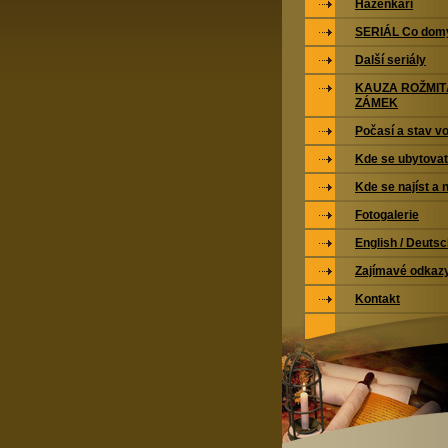
Házenkáři
SERIÁL Co domy
Další seriály
KAUZA ROŽMI
ZÁMEK
Počasí a stav vo
Kde se ubytovat
Kde se najíst a 
Fotogalerie
English / Deuts
Zajímavé odkaz
Kontakt