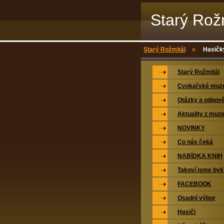
Starý Rož
Starý Rožmitál
Hasičky
Starý Rožmitál
Cvokařské mu
Otázky a odpově
Aktuality z muz
NOVINKY
Co nás čeká
NABÍDKA KNIH
Takoví jsme byli
FACEBOOK
Osadní výbor
Hasiči