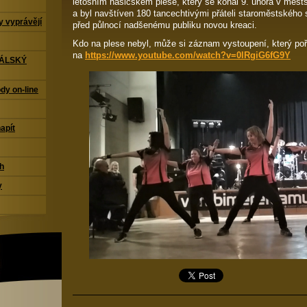
letošním hasičském plese, který se konal 9. února v měs
a byl navštíven 180 tancechtivými přáteli staroměstského 
 vyprávějí
před půlnocí nadšenému publiku novou kreaci.
Kdo na plese nebyl, může si záznam vystoupení, který poří
na
https://www.youtube.com/watch?v=0lRgiG6fG9Y
TÁLSKÝ
dy on-line
napít
ch
y