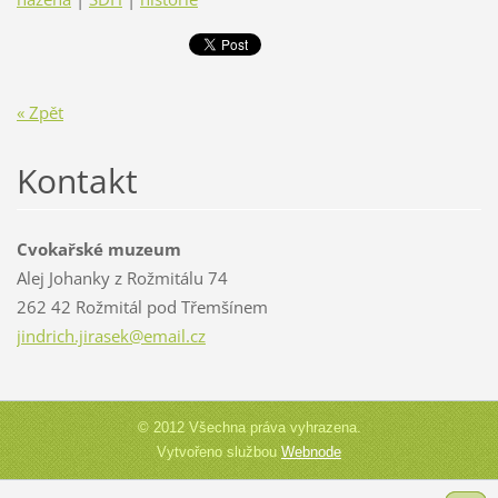
« Zpět
Kontakt
Cvokařské muzeum
Alej Johanky z Rožmitálu 74
262 42 Rožmitál pod Třemšínem
jindrich
.jirasek
@email.c
z
© 2012 Všechna práva vyhrazena.
Vytvořeno službou
Webnode