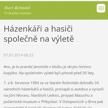
Starý Rožmitál
Cvokařské muzeum
Házenkáři a hasiči
společně na výletě
07.07.2014 06:22
Ano, je to pravda! Jenomže v titulku je skryto čertovo
kopýtko. Na společném výletě byli přesně před 30 lety.
7. a 8. července 1984 se ve Starém Rožmitále dohodlo 34
národních házenkářů a hasičů, pronajali si autobus a vyrazili
na jižní Moravu. Navštívili Lednici, propast Macochu a
požárnické muzeum v Přibyslavi. V Ostopovicích u Brna pak
staroměstští házenkáři absolvovali turnaj. Kolikátí ale