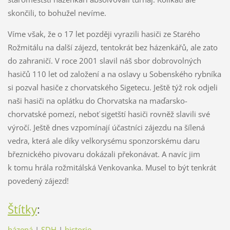
skončili, to bohužel nevíme.
Víme však, že o 17 let později vyrazili hasiči ze Starého
Rožmitálu na další zájezd, tentokrát bez házenkářů, ale zato
do zahraničí. V roce 2001 slavil náš sbor dobrovolných
hasičů 110 let od založení a na oslavy u Sobenského rybníka
si pozval hasiče z chorvatského Sigetecu. Ještě týž rok odjeli
naši hasiči na oplátku do Chorvatska na maďarsko-
chorvatské pomezí, neboť sigetští hasiči rovněž slavili své
výročí. Ještě dnes vzpomínají účastníci zájezdu na šílená
vedra, která ale díky velkorysému sponzorskému daru
březnického pivovaru dokázali překonávat. A navíc jim
k tomu hrála rožmitálská Venkovanka. Musel to být tenkrát
povedený zájezd!
Štítky
:
házená
|
SDH
|
historie