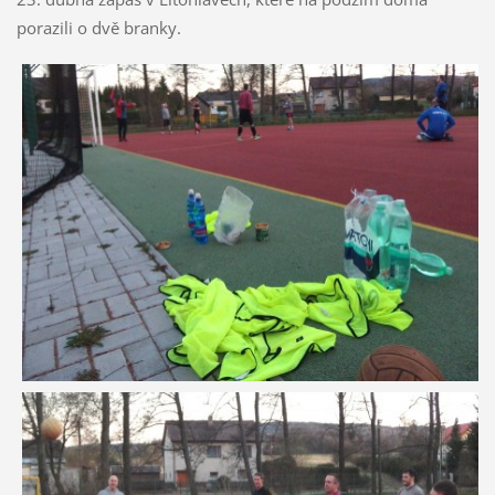
porazili o dvě branky.