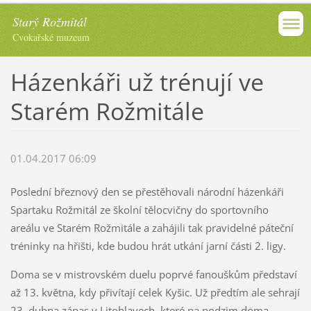
Starý Rožmitál
Cvokařské muzeum
Házenkáři už trénují ve
Starém Rožmitále
01.04.2017 06:09
Poslední březnový den se přestěhovali národní házenkáři
Spartaku Rožmitál ze školní tělocvičny do sportovního
areálu ve Starém Rožmitále a zahájili tak pravidelné páteční
tréninky na hřišti, kde budou hrát utkání jarní části 2. ligy.
Doma se v mistrovském duelu poprvé fanouškům představí
až 13. května, kdy přivítají celek Kyšic. Už předtím ale sehrají
23. dubna zápas v Litohlavech, které na podzim doma