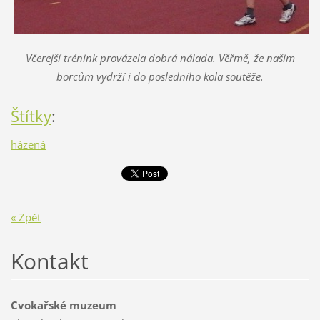
Včerejší trénink provázela dobrá nálada. Věřmě, že našim
borcům vydrží i do posledního kola soutěže.
Štítky
:
házená
« Zpět
Kontakt
Cvokařské muzeum