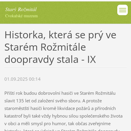
Starý Rožmitál
Cvokařské muzeum
Historka, která se prý ve
Starém Rožmitále
doopravdy stala - IX
01.09.2025 00:14
Příští rok budou dobrovolní hasiči ve Starém Rožmitálu
slavit 135 let od založení svého sboru. A protože
staroměstští hasiči kromě likvidace požárů a přírodních
katastrof byli také vždy hybnou silou společenského života
v obci a měli smysl pro humor, tak občas zveřejníme