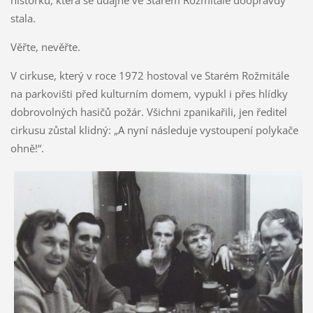
historku, která se údajně ve Starém Rožmitále doopravdy
stala.
Věřte, nevěřte.
V cirkuse, který v roce 1972 hostoval ve Starém Rožmitále
na parkovišti před kulturním domem, vypukl i přes hlídky
dobrovolných hasičů požár. Všichni zpanikařili, jen ředitel
cirkusu zůstal klidný: „A nyní následuje vystoupení polykače
ohně!“.