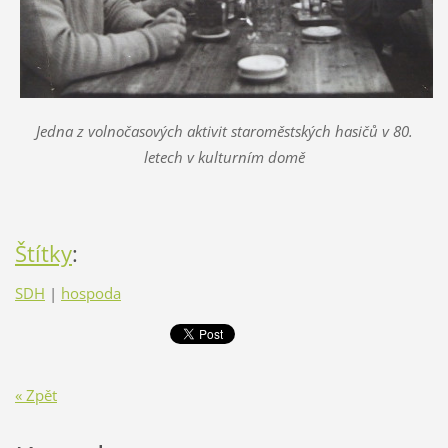
Jedna z volnočasových aktivit staroměstských hasičů v 80.
letech v kulturním domě
Štítky
:
SDH
|
hospoda
« Zpět