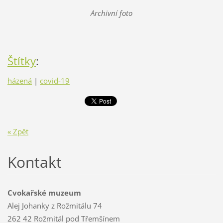
Archivní foto
Štítky
:
házená
|
covid-19
« Zpět
Kontakt
Cvokařské muzeum
Alej Johanky z Rožmitálu 74
262 42 Rožmitál pod Třemšínem