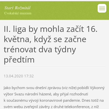
Starý Rožmitál
Cvokařské muzeum
II. liga by mohla začít 16.
května, když se začne
trénovat dva týdny
předtím
13.04.2020 17:32
Jako bychom svou dnešní zprávou (viz níže) pobídli Výkonný
výbor Svazu národní házené, aby přijal rozhodnutí
k současnému vývoji koronavirové pandemie. Dnes totiž na
svém webu zveřejnil závěry z druhé telekonference, z níž