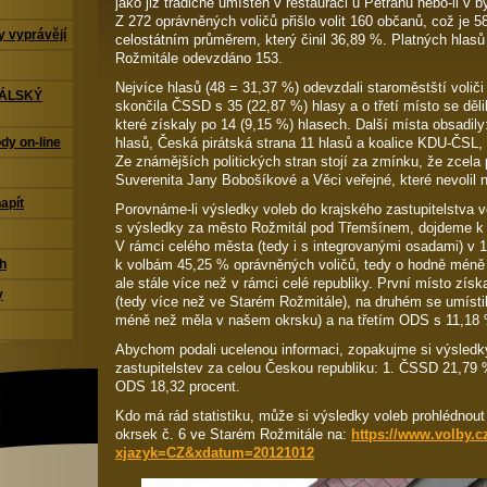
jako již tradičně umístěn v restauraci u Petráňů nebo-li v
Z 272 oprávněných voličů přišlo volit 160 občanů, což je 
 vyprávějí
celostátním průměrem, který činil 36,89 %. Platných hlasů
Rožmitále odevzdáno 153.
Nejvíce hlasů (48 = 31,37 %) odevzdali staroměstští voli
TÁLSKÝ
skončila ČSSD s 35 (22,87 %) hlasy a o třetí místo se děl
které získaly po 14 (9,15 %) hlasech. Další místa obsadil
hlasů, Česká pirátská strana 11 hlasů a koalice KDU-ČSL, 
dy on-line
Ze známějších politických stran stojí za zmínku, že zcela 
Suverenita Jany Bobošíkové a Věci veřejné, které nevolil n
napít
Porovnáme-li výsledky voleb do krajského zastupitelstva 
s výsledky za město Rožmitál pod Třemšínem, dojdeme k
V rámci celého města (tedy i s integrovanými osadami) v 1
k volbám 45,25 % oprávněných voličů, tedy o hodně méně
ch
ale stále více než v rámci celé republiky. První místo zí
y
(tedy více než ve Starém Rožmitále), na druhém se umíst
méně než měla v našem okrsku) a na třetím ODS s 11,18
Abychom podali ucelenou informaci, zopakujme si výsledk
zastupitelstev za celou Českou republiku: 1. ČSSD 21,79
ODS 18,32 procent.
Kdo má rád statistiku, může si výsledky voleb prohlédnout
okrsek č. 6 ve Starém Rožmitále na:
https://www.volby.c
xjazyk=CZ&xdatum=20121012