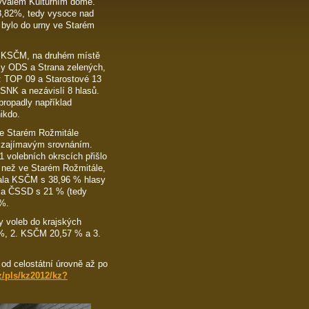
 bývalém Kulturním domě.
58,82%, tedy vysoce nad
 bylo do urny ve Starém
či KSČM, na druhém místě
ily ODS a Strana zelených,
y: TOP 09 a Starostové 13
SNK a nezávislí 8 hlasů.
propadly například
ikdo.
ve Starém Rožmitále
 zajímavým srovnáním.
1 volebních okrscích přišlo
 než ve Starém Rožmitále,
skala KSČM s 38,96 % hlasy
ila ČSSD s 21 % (tedy
 %.
y voleb do krajských
 %, 2. KSČM 20,57 % a 3.
 od celostátní úrovně až po
z/pls/kz2012/kz?