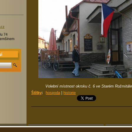
.c
z
lu 74
Třemšínem
Í
Volební místnost okrsku č. 6 ve Starém Rožmitále 
Štítky
:
hospoda
|
historie