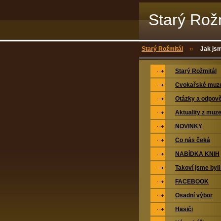
Starý Rož
Starý Rožmitál
Jak jsm
Starý Rožmitál
Cvokařské mu
Otázky a odpově
Aktuality z muz
NOVINKY
Co nás čeká
NABÍDKA KNIH
Takoví jsme byli
FACEBOOK
Osadní výbor
Hasiči