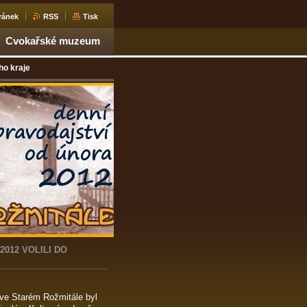
ránek
RSS
Tisk
Cvokařské muzeum
ho kraje
2012 VOLILI DO
 ve Starém Rožmitále byl