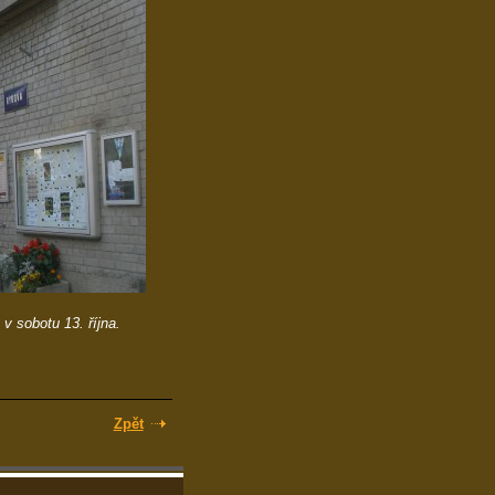
v sobotu 13. října.
Zpět