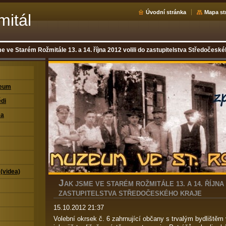
Úvodní stránka
Mapa st
mitál
e ve Starém Rožmitále 13. a 14. října 2012 volili do zastupitelstva Středočeské
zeum
di
ea
 (videa)
J
AK JSME VE STARÉM ROŽMITÁLE 13. A 14. ŘÍJNA 
ZASTUPITELSTVA STŘEDOČESKÉHO KRAJE
15.10.2012 21:37
Volební okrsek č. 6 zahrnující občany s trvalým bydlištěm