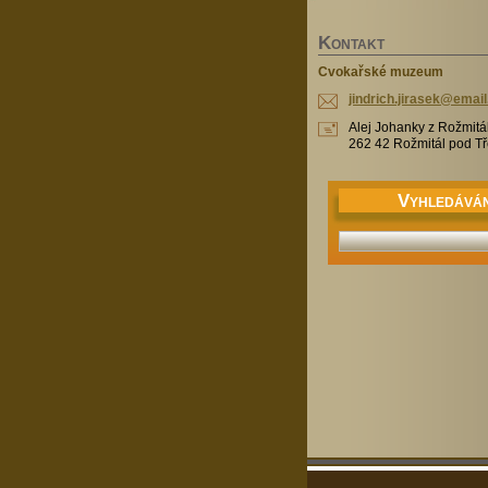
K
ONTAKT
Cvokařské muzeum
jindrich
.jirasek
@email
Alej Johanky z Rožmitá
262 42 Rožmitál pod 
V
YHLEDÁVÁN