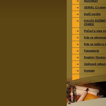
Házenkáři
SERIÁL Co domy
Další seriály
KAUZA ROŽMI
ZÁMEK
Počasí a stav vo
Kde se ubytovat
Kde se najíst a 
Fotogalerie
English / Deuts
Zajímavé odkaz
Kontakt