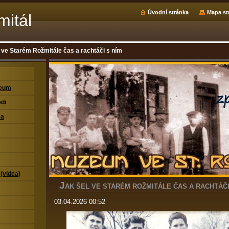
Úvodní stránka
Mapa st
mitál
 ve Starém Rožmitále čas a rachtáči s ním
zeum
di
ea
 (videa)
J
AK ŠEL VE STARÉM ROŽMITÁLE ČAS A RACHTÁČI
03.04.2026 00:52