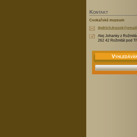
K
ONTAKT
Cvokařské muzeum
jindrich
.jirasek
@email
Alej Johanky z Rožmitá
262 42 Rožmitál pod 
V
YHLEDÁVÁN