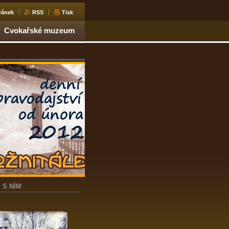
ránek
RSS
Tisk
Cvokařské muzeum
 S NÍM