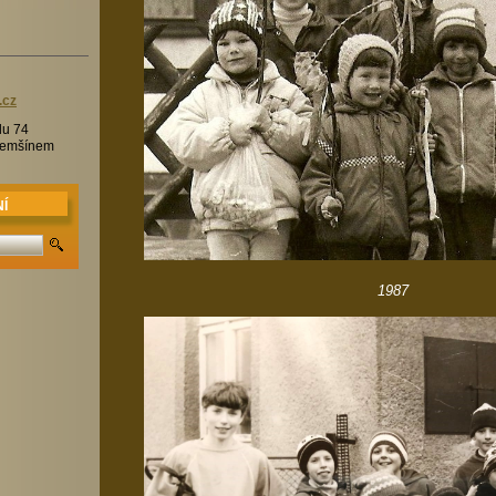
.c
z
lu 74
Třemšínem
Í
1987