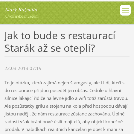
Starý Rožmitál
Cvokařské muzeum
Jak to bude s restaurací
Starák až se oteplí?
22.03.2013 07:19
To je otázka, která zajímá nejen štamgasty, ale i lidi, kteří si
do restaurace přijdou posedět jen občas. Cedule u hlavní
silnice lákající řidiče na levné jídlo a wifi totiž zarůstá travou.
Ale pozůstatky grilu a stojanu na kola před hospodou dávají
jistou naději, že nám restaurace zůstane zachována. Úplné
radosti však brání nové úsilí majitelů, aby objekt konečně
prodali. V nabídkách realitních kanceláří je opět k mání za