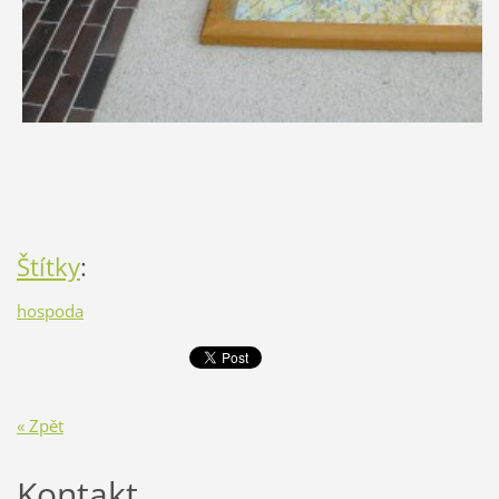
Štítky
:
hospoda
« Zpět
Kontakt