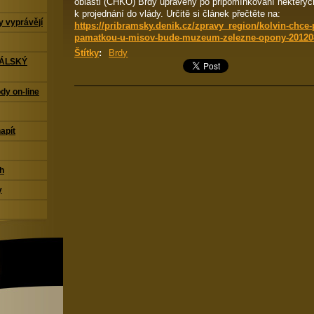
oblasti (CHKO) Brdy upravený po připomínkování některých 
k projednání do vlády. Určitě si článek přečtěte na:
 vyprávějí
https://pribramsky.denik.cz/zpravy_region/kolvin-chce-
pamatkou-u-misov-bude-muzeum-zelezne-opony-20120
Štítky
:
Brdy
TÁLSKÝ
dy on-line
napít
ch
y