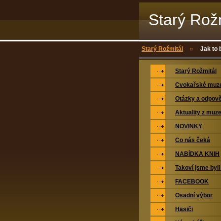
Starý Rož
Starý Rožmitál
Jak to
Starý Rožmitál
Cvokařské mu
Otázky a odpově
Aktuality z muz
NOVINKY
Co nás čeká
NABÍDKA KNIH
Takoví jsme byli
FACEBOOK
Osadní výbor
Hasiči