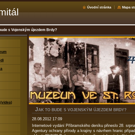
Úvodní stránka
Mapa st
mitál
 bude s Vojenským újezdem Brdy?
zeum
di
ea
 (videa)
J
AK TO BUDE S VOJENSKÝM ÚJEZDEM BRDY?
28.08.2012 17:09
Internetové vydání Příbramského deníku přineslo 28. srpn
Agentury ochrany přírody a krajiny s návrhem hranic přípa