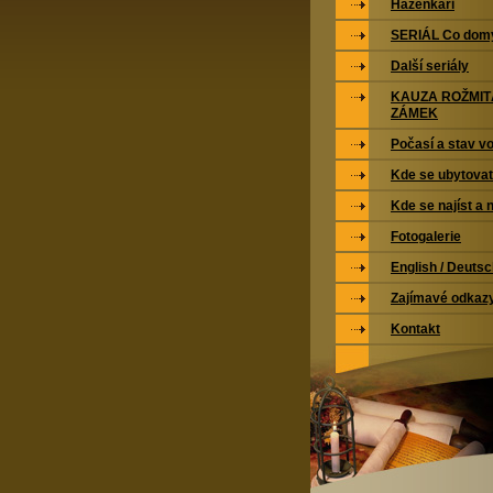
Házenkáři
SERIÁL Co domy
Další seriály
KAUZA ROŽMI
ZÁMEK
Počasí a stav vo
Kde se ubytovat
Kde se najíst a 
Fotogalerie
English / Deuts
Zajímavé odkaz
Kontakt