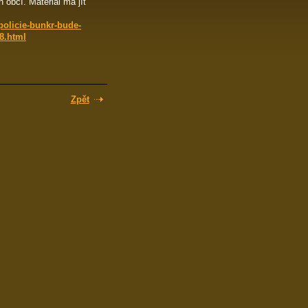
obcí. Materiál má jít
policie-bunkr-bude-
8.html
Zpět