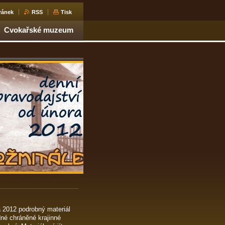
ránek
RSS
Tisk
Cvokařské muzeum
a 2012 podrobný materiál
dné chráněné krajinné