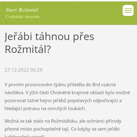
Starý Rožmitál
Cvokařské muzeum
Jeřábi táhnou přes
Rožmitál?
27.12.2022 00:29
V prvním prosincovém týdnu přiletěla do Brd vzácná
návštěva. V jižní části Chráněné krajinné oblasti bylo možné
pozorovat tažné hejno jeřábů popelavých odpočívající a
hledající potravu na omrzlých loukách.
Možná se tak stalo na Rožmitálsku, ale ochránci přírody
přesné místo pochopitelně tají. Co kdyby se sem jeřábi
každoročně vraceli...