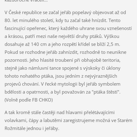
V České republice se začal jeřáb popelavý objevovat až od
80. let minulého století, kdy tu začal také hnízdit. Tento
fascinující opeřenec, který každého uhrane svou vznešeností
a krásou, patří mezi naše největší druhy ptáků. Výškou
dosahuje až 140 cm a jeho rozpětí křídel se blíží 2,5 m.
Pokud se rozhodne jeřáb zahnízdit, rozhodně to neunikne
pozornosti. Jeho hlasité troubení při obhajobě teritoria,
stejně jako námluvní tance spojené s výskoky či úklony
tohoto nohatého ptáka, jsou jedním z nejvýraznějších
projevů chování. V řecké mytologii byl jeřáb symbolem
bdělosti a opatrnosti, a byl považován za "ptáka štěstí".
(Volně podle FB CHKO)
A tak kromě stále častěji nad hlavami přelétávajícími
volavkami, čápy a labutěmi zaregistrujeme možná ve Starém
Rožmitále jednou i jeřáby.