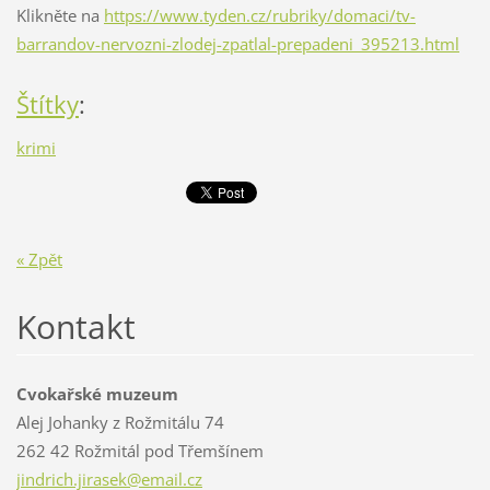
Klikněte na
https://www.tyden.cz/rubriky/domaci/tv-
barrandov-nervozni-zlodej-zpatlal-prepadeni_395213.html
Štítky
:
krimi
« Zpět
Kontakt
Cvokařské muzeum
Alej Johanky z Rožmitálu 74
262 42 Rožmitál pod Třemšínem
jindrich
.jirasek
@email.c
z