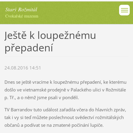
Starý Rožmitál
Cvokařské muzeum
Ještě k loupežnému
přepadení
24.08.2016 14:51
Dnes se ještě vracíme k loupežnému přepadení, ke kterému
došlo ve vietnamské prodejně v Palackého ulici v Rožmitále
p. Tř., a o němž jsme psali v pondělí.
TV Barrandov tuto událost zařadila včera do hlavních zpráv,
tak i vy si teď můžete poslechnout svědectví rožmitálských
občanů a podívat se na zmatené počínání lupiče.