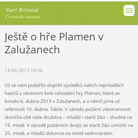
Starý Rožmitál
Cvokařské muzeum
Ještě o hře Plamen v
Zalužanech
14.04.2013 18:36
Už se nám podařilo dopídit výsledků našich nejmladších
hasičů v okresním kole celostátní hry Plamen, které se
konalo 6. dubna 2013 v Zalužanech, a o němž jsme už
referovali 10. dubna. Takže: V závodu požární všestrannosti
skončila obě naše družstva – mladší i starší žáci – shodně na
19. místě. V závodě požárních dvojic se starší žáci umístili na
20. místě, a mladší dokonce na místě sedmnáctém.