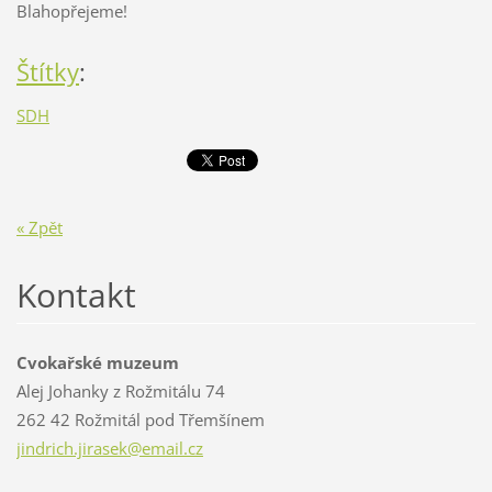
Blahopřejeme!
Štítky
:
SDH
« Zpět
Kontakt
Cvokařské muzeum
Alej Johanky z Rožmitálu 74
262 42 Rožmitál pod Třemšínem
jindrich
.jirasek
@email.c
z